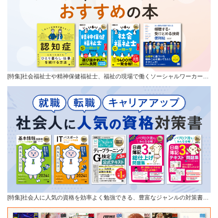
[特集]社会福祉士や精神保健福祉士、福祉の現場で働くソーシャルワーカー…
[特集]社会人に人気の資格を効率よく勉強できる、豊富なジャンルの対策書…