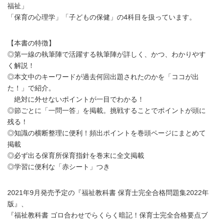
福祉」
「保育の心理学」「子どもの保健」の4科目を扱っています。
【本書の特徴】
◎第一線の執筆陣で活躍する執筆陣が詳しく、かつ、わかりやす
く解説！
◎本文中のキーワードが過去何回出題されたのかを「ココが出
た！」で紹介。
絶対に外せないポイントが一目でわかる！
◎節ごとに「一問一答」を掲載。挑戦することでポイントが頭に
残る！
◎知識の横断整理に便利！頻出ポイントを巻頭ページにまとめて
掲載
◎必ず出る保育所保育指針を巻末に全文掲載
◎学習に便利な「赤シート」つき
2021年9月発売予定の『福祉教科書 保育士完全合格問題集2022年
版』、
『福祉教科書 ゴロ合わせでらくらく暗記！保育士完全合格要点ブ