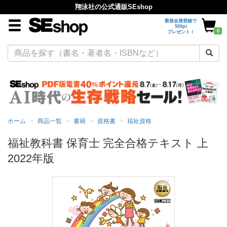
翔泳社の公式通販SEshop
新規会員登録で
500pt
0
プレゼント！
ホーム
商品一覧
書籍
資格書
福祉資格
福祉教科書 保育士 完全合格テキスト 上
2022年版