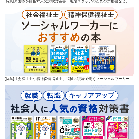
[特集]介護職を目指す人の試験対策書、現場スタッフのための実務書など、…
[特集]社会福祉士や精神保健福祉士、福祉の現場で働くソーシャルワーカー…