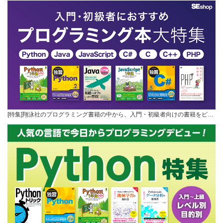
[特集]翔泳社のプログラミング書籍の中から、入門・初級者向けの書籍をピ…