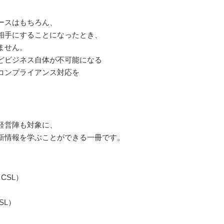
ースはもちろん、
相手にすることになったとき、
ません。
どビジネス自体が不可能になる
コンプライアンス対応を
、
経営陣も対象に、
新情報を学ぶことができる一冊です。
CSL）
SL）