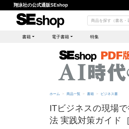
翔泳社の公式通販SEshop
書籍
電子書籍
特集
ホーム
商品一覧
書籍
ビジネス書
ITビジネスの現場
法 実践対策ガイド［2