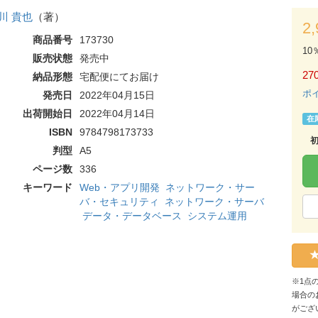
川 貴也
（著）
2
商品番号
173730
10
販売状態
発売中
270
納品形態
宅配便にてお届け
ポ
発売日
2022年04月15日
出荷開始日
2022年04月14日
在
ISBN
9784798173733
判型
A5
ページ数
336
キーワード
Web・アプリ開発
ネットワーク・サー
バ・セキュリティ
ネットワーク・サーバ
データ・データベース
システム運用
※1点
場合の
がござ