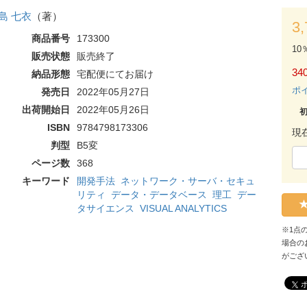
島 七衣
（著）
3
商品番号
173300
10
販売状態
販売終了
340
納品形態
宅配便にてお届け
ポ
発売日
2022年05月27日
出荷開始日
2022年05月26日
ISBN
9784798173306
現
判型
B5変
ページ数
368
キーワード
開発手法
ネットワーク・サーバ・セキュ
リティ
データ・データベース
理工
デー
タサイエンス
VISUAL ANALYTICS
※1点
場合の
がござ