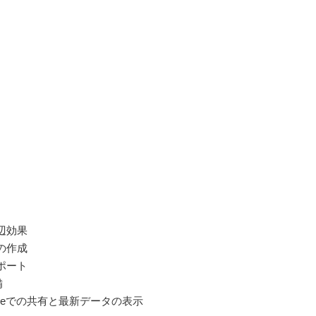
周辺効果
ーの作成
スポート
備
au Onlineでの共有と最新データの表示