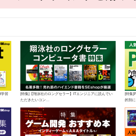
t学習
[特集]【翔泳社のロングセラー】ITエンジニアに読んでい
[特集
ただきたいコン…
的別に