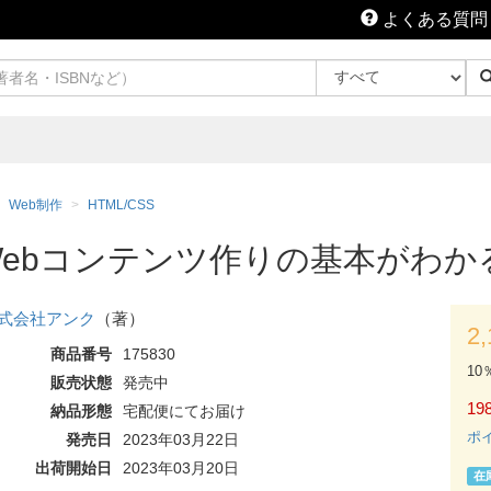
よくある質問
Web制作
HTML/CSS
本 Webコンテンツ作りの基本がわ
式会社アンク
（著）
2
商品番号
175830
10
販売状態
発売中
198
納品形態
宅配便にてお届け
ポ
発売日
2023年03月22日
出荷開始日
2023年03月20日
在