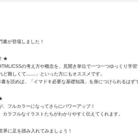
門書が登場しました！
！★
HTML/CSSの考え方や概念を、見開き単位で一つ一つゆっくり学
たけれど難しくて……」といった方にもオススメです。
dに対応した本書を読めば、「イマドキ必要な基礎知識」を身につけられるはず
★
が、フルカラーになってさらにパワーアップ！
、カラフルなイラストたちがわかりやすく伝えてくれます。
bの世界に足を踏み入れてみましょう！