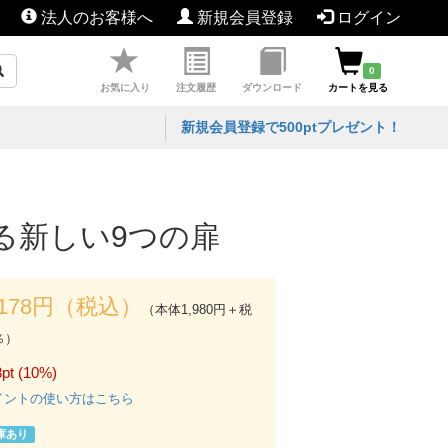
法人のお客様へ
新規会員登録
ログイン
0
お気に入り
注文履歴
ダウンロード
カートを見る
新規会員登録で500ptプレゼント！
かる新しい9つの扉
,178円（税込）
（本体1,980円＋税
％）
pt (10%)
イントの使い方はこちら
庫あり