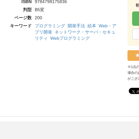
ISBN
9784798175836
判型
B5変
ページ数
200
キーワード
プログラミング
開発手法
絵本
Web・ア
プリ開発
ネットワーク・サーバ・セキュ
リティ
Webプログラミング
※1点
場合の
がござ