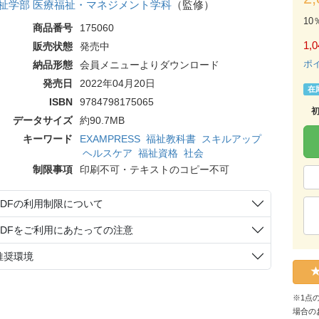
祉学部 医療福祉・マネジメント学科
（監修）
10
商品番号
175060
1,0
販売状態
発売中
ポ
納品形態
会員メニューよりダウンロード
発売日
2022年04月20日
在
ISBN
9784798175065
データサイズ
約90.7MB
キーワード
EXAMPRESS
福祉教科書
スキルアップ
ヘルスケア
福祉資格
社会
制限事項
印刷不可・テキストのコピー不可
PDFの利用制限について
PDFをご利用にあたっての注意
推奨環境
※1点
場合の