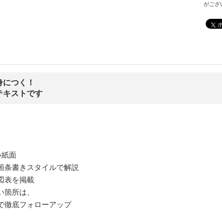
がござ
身につく！
テキストです
い紙面
箇条書きスタイルで解説
図表を掲載
い箇所は、
で徹底フォローアップ