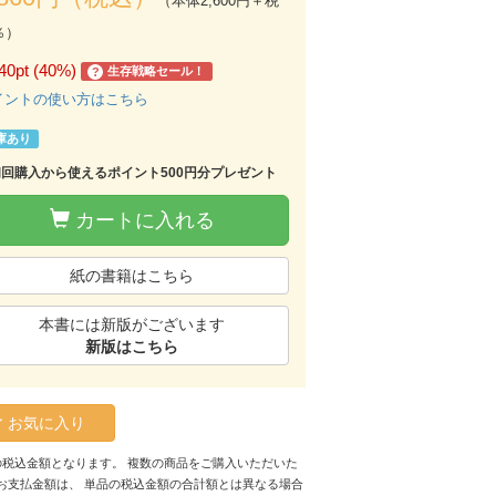
（本体2,600円＋税
％）
40pt (40%)
生存戦略セール！
?
イントの使い方はこちら
庫あり
初回購入から使えるポイント500円分プレゼント
カートに入れる
紙の書籍はこちら
本書には新版がございます
新版はこちら
お気に入り
の税込金額となります。 複数の商品をご購入いただいた
お支払金額は、 単品の税込金額の合計額とは異なる場合