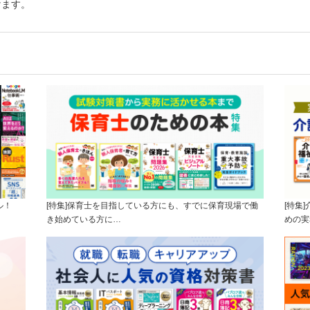
けます。
ル！
[特集]保育士を目指している方にも、すでに保育現場で働
[特集
き始めている方に…
めの実