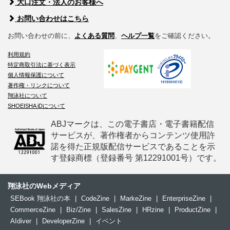
大口注文・法人のお客様へ
お問い合わせはこちら
お問い合わせの前に、
よくある質問
、
ヘルプ一覧
をご確認ください。
利用規約
特定商取引法に基づく表示
個人情報保護について
著作権・リンクについて
翔泳社について
SHOEISHA iDについて
ABJマークは、この電子書店・電子書籍配信
サービスが、著作権者からコンテンツ使用許
諾を得た正規版配信サービスであることを示
す登録商標（登録番号 第12291001号）です。
翔泳社のWebメディア
SEBook 翔泳社の本
|
CodeZine
|
MarkeZine
|
EnterpriseZine
|
CommerceZine
|
Biz/Zine
|
SalesZine
|
HRzine
|
ProductZine
|
AIdiver
|
DeveloperZine
|
イベント