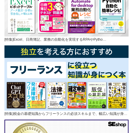
[特集]Excel、日商簿記、業務の自動化を実現するRPAやPytho…
[特集]税金の基礎知識からフリーランスの必須スキルまで、幅広い知識が身…