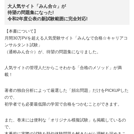
大人気サイト「みん合☆」が
待望の問題集になった!
令和2年度公表の新試験範囲に完全対応!
【本書について】
月間30万PVを超える人気受験サイト「みんなで合格☆キャリアコ
ンサルタント試験」
（通称みん合☆）が、待望の問題集になりました。
人気サイトの管理人だからこそわかる「合格のメソッド」が満
載！
著者の独自分析によって厳選した「頻出問題」だけをPICKUPした
ので、
初学者でも必要最低限の学習で合格をつかむことができます。
また、巻末には便利な「オリジナル模擬試験」も掲載しているの
で、
本番前に実際の試験を疑似体験問題を解きながら理解を深めるこ