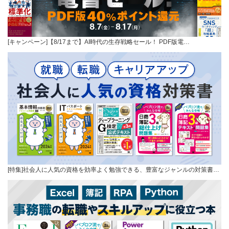
[キャンペーン]【8/17まで】AI時代の生存戦略セール！ PDF版電…
[特集]社会人に人気の資格を効率よく勉強できる、豊富なジャンルの対策書…