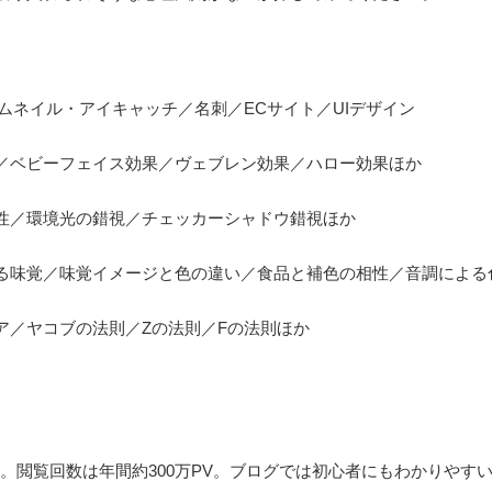
サムネイル・アイキャッチ／名刺／ECサイト／UIデザイン
／ベビーフェイス効果／ヴェブレン効果／ハロー効果ほか
性／環境光の錯視／チェッカーシャドウ錯視ほか
る味覚／味覚イメージと色の違い／食品と補色の相性／音調による
ア／ヤコブの法則／Zの法則／Fの法則ほか
営。閲覧回数は年間約300万PV。ブログでは初心者にもわかりやすい