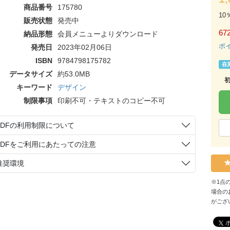
商品番号
175780
10
販売状態
発売中
67
納品形態
会員メニューよりダウンロード
ポ
発売日
2023年02月06日
ISBN
9784798175782
在
データサイズ
約53.0MB
キーワード
デザイン
制限事項
印刷不可・テキストのコピー不可
PDFの利用制限について
PDFをご利用にあたっての注意
推奨環境
※1点
場合の
がござ