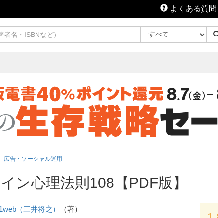
よくある質問
広告・ソーシャル運用
ン心理法則108【PDF版】
21web（三井将之）
（著）
1