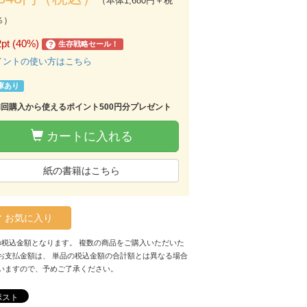
（本体1,680円＋税
％）
2pt (40%)
生存戦略セール！
?
イントの使い方はこちら
庫あり
初回購入から使えるポイント500円分プレゼント
カートに入れる
紙の書籍はこちら
お気に入り
の税込金額となります。 複数の商品をご購入いただいた
お支払金額は、 単品の税込金額の合計額とは異なる場合
いますので、予めご了承ください。
ポスト