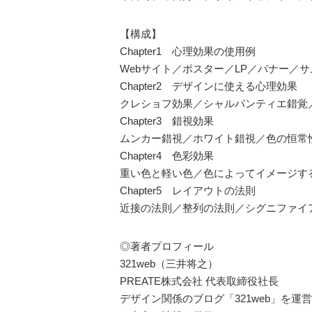
【構成】
Chapter1 心理効果の使用例
Webサイト／ポスター／LP／バナー／
Chapter2 デザインに使える心理効果
クレショフ効果／シャルパンティエ錯覚
Chapter3 錯視効果
ムンカー錯視／ホワイト錯視／色の恒常
Chapter4 色彩効果
重い色と軽い色／色によってイメージす
Chapter5 レイアウトの法則
近接の法則／整列の法則／シグニファイ
◎著者プロフィール
321web（三井将之）
PREATE株式会社 代表取締役社長
デザイン関係のブログ「321web」を運