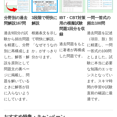
分野別の過去
3段階で明快に
IBT・CBT対策
一問一答式の
問解説167問
解説
用の模擬試験
頻出100問
問題1回分を収
過去9回分の試
根拠条文を示し
過去問題を記述
録
験から頻出問題
て明快に解説。
（項目、肢）別
過去問題をもと
を精選し、分野
「なぜそうなの
に精選し、一問
に著者が再構成
別に再構成しま
か」がすっきり
一答式の100問
した問題です。
した。解答・解
分かります。
としました。試
説を原則として
験に本当に必要
問題文の裏ペー
な知識のエッセ
ジに掲載し、問
ンスとなってい
題を解いている
ます。スキマ時
ときに解答が目
間の学習や試験
に入らないよう
直前の確認に最
にしています。
適です。
おすすめ特集・キャンペーン