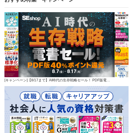
[キャンペーン]【8/17まで】AI時代の生存戦略セール！ PDF版電…