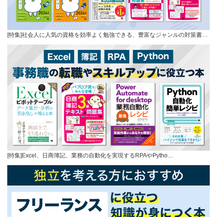
[特集]社会人に人気の資格を効率よく勉強できる、豊富なジャンルの対策書…
[特集]Excel、日商簿記、業務の自動化を実現するRPAやPytho…