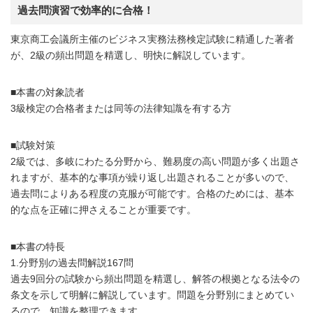
過去問演習で効率的に合格！
東京商工会議所主催のビジネス実務法務検定試験に精通した著者
が、2級の頻出問題を精選し、明快に解説しています。
■本書の対象読者
3級検定の合格者または同等の法律知識を有する方
■試験対策
2級では、多岐にわたる分野から、難易度の高い問題が多く出題さ
れますが、基本的な事項が繰り返し出題されることが多いので、
過去問によりある程度の克服が可能です。合格のためには、基本
的な点を正確に押さえることが重要です。
■本書の特長
1.分野別の過去問解説167問
過去9回分の試験から頻出問題を精選し、解答の根拠となる法令の
条文を示して明解に解説しています。問題を分野別にまとめてい
るので、知識を整理できます。