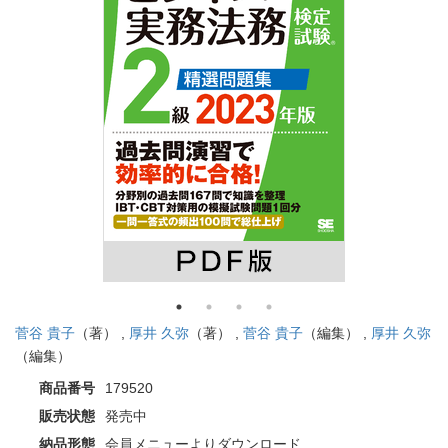
菅谷 貴子
（著） ,
厚井 久弥
（著） ,
菅谷 貴子
（編集） ,
厚井 久弥
（編集）
商品番号
179520
販売状態
発売中
納品形態
会員メニューよりダウンロード