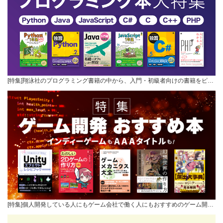
[特集]翔泳社のプログラミング書籍の中から、入門・初級者向けの書籍をピ…
[特集]個人開発している人にもゲーム会社で働く人にもおすすめのゲーム開…