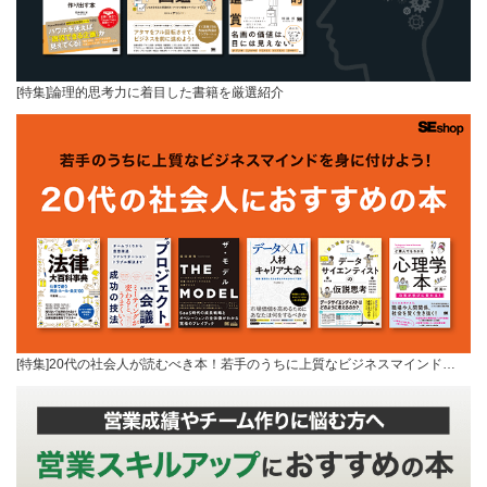
[特集]論理的思考力に着目した書籍を厳選紹介
[特集]20代の社会人が読むべき本！若手のうちに上質なビジネスマインド…