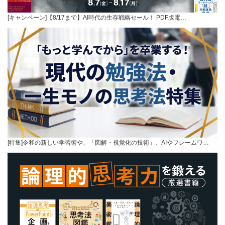
[キャンペーン]【8/17まで】AI時代の生存戦略セール！ PDF版電…
[特集]令和の新しい学習術や、「図解・視覚化の技術」、AIやフレームワ…