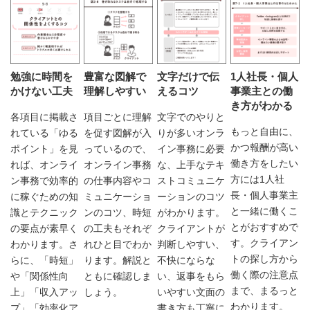
勉強に時間を
豊富な図解で
文字だけで伝
1人社長・個人
かけない工夫
理解しやすい
えるコツ
事業主との働
き方がわかる
各項目に掲載さ
項目ごとに理解
文字でのやりと
もっと自由に、
れている「ゆる
を促す図解が入
りが多いオンラ
かつ報酬が高い
ポイント」を見
っているので、
イン事務に必要
働き方をしたい
れば、オンライ
オンライン事務
な、上手なテキ
方には1人社
ン事務で効率的
の仕事内容やコ
ストコミュニケ
長・個人事業主
に稼ぐための知
ミュニケーショ
ーションのコツ
と一緒に働くこ
識とテクニック
ンのコツ、時短
がわかります。
とがおすすめで
の要点が素早く
の工夫もそれぞ
クライアントが
す。クライアン
わかります。さ
れひと目でわか
判断しやすい、
トの探し方から
らに、「時短」
ります。解説と
不快にならな
働く際の注意点
や「関係性向
ともに確認しま
い、返事をもら
まで、まるっと
上」「収入アッ
しょう。
いやすい文面の
わかります。
プ」「効率化ア
書き方も丁寧に