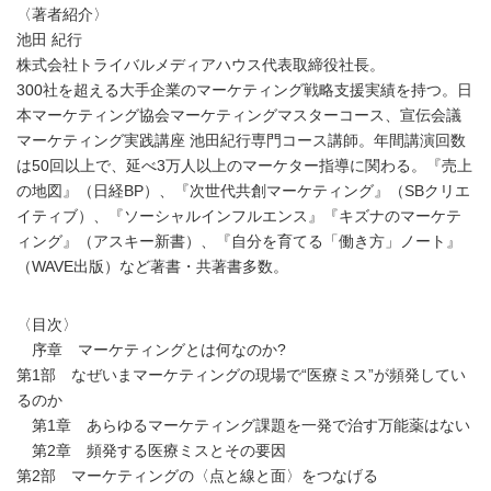
〈著者紹介〉
池田 紀行
株式会社トライバルメディアハウス代表取締役社長。
300社を超える大手企業のマーケティング戦略支援実績を持つ。日
本マーケティング協会マーケティングマスターコース、宣伝会議
マーケティング実践講座 池田紀行専門コース講師。年間講演回数
は50回以上で、延べ3万人以上のマーケター指導に関わる。『売上
の地図』（日経BP）、『次世代共創マーケティング』（SBクリエ
イティブ）、『ソーシャルインフルエンス』『キズナのマーケテ
ィング』（アスキー新書）、『自分を育てる「働き方」ノート』
（WAVE出版）など著書・共著書多数。
〈目次〉
序章 マーケティングとは何なのか?
第1部 なぜいまマーケティングの現場で“医療ミス”が頻発してい
るのか
第1章 あらゆるマーケティング課題を一発で治す万能薬はない
第2章 頻発する医療ミスとその要因
第2部 マーケティングの〈点と線と面〉をつなげる