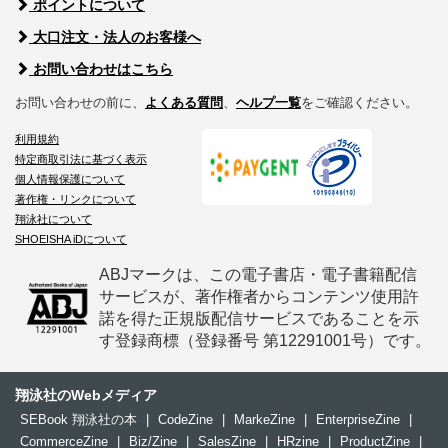
ポイントについて
大口注文・法人のお客様へ
お問い合わせはこちら
お問い合わせの前に、
よくある質問
、
ヘルプ一覧
をご確認ください。
利用規約
特定商取引法に基づく表示
個人情報保護について
著作権・リンクについて
翔泳社について
SHOEISHA iDについて
ABJマークは、この電子書店・電子書籍配信
サービスが、著作権者からコンテンツ使用許
諾を得た正規版配信サービスであることを示
す登録商標（登録番号 第12291001号）です。
翔泳社のWebメディア
SEBook 翔泳社の本
|
CodeZine
|
MarkeZine
|
EnterpriseZine
|
CommerceZine
|
Biz/Zine
|
SalesZine
|
HRzine
|
ProductZine
|