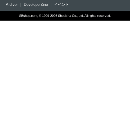
AIdiver
|
DeveloperZine
|
イベント
SEshop.com, © 1999-2026 Shoeisha Co., Ltd. All rights reserved.