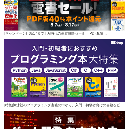
[キャンペーン]【8/17まで】AI時代の生存戦略セール！ PDF版電…
[特集]翔泳社のプログラミング書籍の中から、入門・初級者向けの書籍をピ…