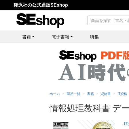
翔泳社の公式通販SEshop
書籍
電子書籍
特集
ホーム
商品一覧
書籍
資格書
IT資格
情報処理教科書 デー
I