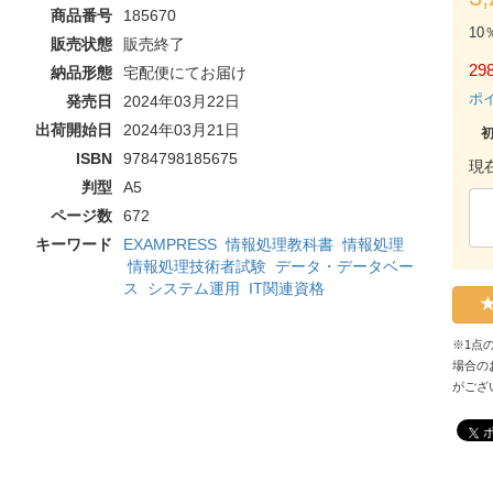
商品番号
185670
10
販売状態
販売終了
298
納品形態
宅配便にてお届け
ポ
発売日
2024年03月22日
出荷開始日
2024年03月21日
ISBN
9784798185675
現
判型
A5
ページ数
672
キーワード
EXAMPRESS
情報処理教科書
情報処理
情報処理技術者試験
データ・データベー
ス
システム運用
IT関連資格
※1点
場合の
がござ