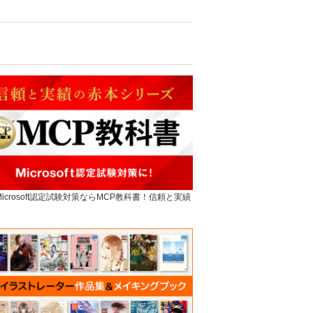
]Microsoft認定試験対策ならMCP教科書！信頼と実績