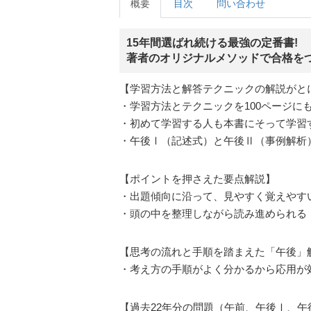
概要
目次
問い合わせ
15年間選ばれ続ける最強の定番書!
著者のオリジナルメソッドで合格をつ
【学習方法と解答テクニックの解説がと
・学習方法とテクニックを100ページに
・初めて学習する人も本書にそって学習
・午後Ⅰ（記述式）と午後Ⅱ（事例解析
【ポイントを押さえた要点解説】
・出題傾向に沿って、見やすく覚えやす
・頭の中を整理しながら読み進められる
【思考の流れと手順を踏まえた「午後」
・考え方の手順がよく分かるから応用が
【過去22年分の問題（午前、午後Ⅰ、午