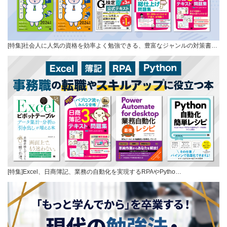
[特集]社会人に人気の資格を効率よく勉強できる、豊富なジャンルの対策書…
[特集]Excel、日商簿記、業務の自動化を実現するRPAやPytho…