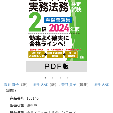
菅谷 貴子
（著） ,
厚井 久弥
（著） ,
菅谷 貴子
（編集） ,
厚井 久弥
（編集）
商品番号
186140
販売状態
発売中
納品形態
会員メニューよりダウンロード