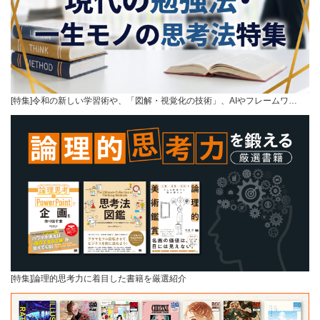
[特集]令和の新しい学習術や、「図解・視覚化の技術」、AIやフレームワ…
[特集]論理的思考力に着目した書籍を厳選紹介