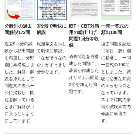
分野別の過去
3段階で明快に
IBT・CBT対策
一問一答式の
問解説172問
解説
用の総仕上げ
頻出100問
問題1回分を収
過去9回分の試
根拠条文を示し
過去問題を記述
録
験から頻出問題
て明快に解説。
（項目、肢）別
過去問題を再構
を精選し、分野
「なぜそうなの
に精選し、一問
成した問題に、
別に再構成しま
か」がすっきり
一答式の100問
著者が作成した
した。解答・解
分かります。
としました。試
オリジナル問題
説を原則として
験に必要な知識
2問を加えた問
問題文の裏ペー
のエッセンスと
題です。
ジに掲載し、問
なっています。
題を解いている
スキマ時間の学
ときに解答が目
習や試験直前の
に入らないよう
確認に最適で
にしています。
す。