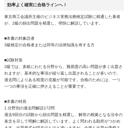
効率よく確実に合格ラインへ！
東京商工会議所主催のビジネス実務法務検定試験に精通した著者
が、2級の頻出問題を精選し、明快に解説しています。
■本書の対象読者
3級検定の合格者または同等の法律知識を有する方
■試験対策
2級では、多岐にわたる分野から、難易度の高い問題が多く出題さ
れますが、基本的な事項が繰り返し出題されることが多いので、
過去問によりある程度の克服が可能です。合格のためには、一つ
一つの事項を正確に押さえることが重要です。
■本書の特長
1.分野別の過去問解説172問
過去9回分の試験から頻出問題を精選し、解答の根拠となる法令の
条文を示して明解に解説しています。よく問われる勘所がつかめ
ます。出題形式が現在のものと違いますが、今後も出題が予想さ