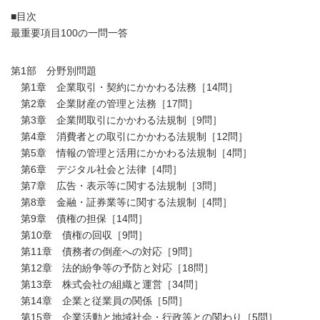
■目次
最重要項目100の一問一答
第1部 分野別問題
第1章 企業取引・契約にかかわる法務［14問］
第2章 企業財産の管理と法務［17問］
第3章 企業間取引にかかわる法規制［9問］
第4章 消費者との取引にかかわる法規制［12問］
第5章 情報の管理と活用にかかわる法規制［4問］
第6章 デジタル社会と法律［4問］
第7章 広告・表示等に関する法規制［3問］
第8章 金融・証券業等に関する法規制［4問］
第9章 債権の担保［14問］
第10章 債権の回収［9問］
第11章 債務者の倒産への対応［9問］
第12章 法的紛争等の予防と対応［18問］
第13章 株式会社の組織と運営［34問］
第14章 企業と従業員の関係［5問］
第15章 企業活動と地域社会・行政等との関わり［5問］