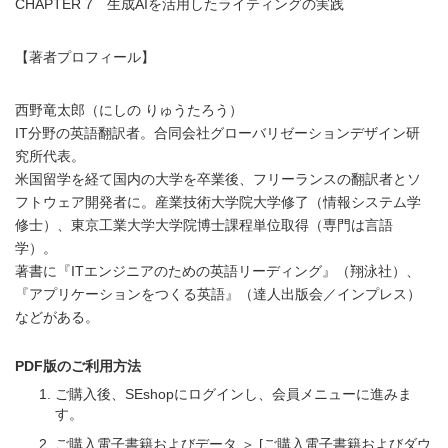
CHAPTER 7 生成AIを活用したライティングの実践
【著者プロフィール】
西野竜太郎（にしの りゅうたろう）
IT分野の英語翻訳者。合同会社グローバリゼーションデザイン研
究所代表。
米国留学を経て国内の大学を卒業後、フリーランスの翻訳者とソ
フトウェア開発者に。産業技術大学院大学修了（情報システム学
修士）、東京工業大学大学院博士課程単位取得（専門は言語
学）。
著書に『ITエンジニアのための英語リーディング』（翔泳社）、
『アプリケーションをつくる英語』（達人出版会／インプレス）
などがある。
PDF版のご利用方法
ご購入後、SEshopにログインし、会員メニューに進みま
す。
ご購入電子書籍およびデータ ＞ [ご購入電子書籍およびダウ