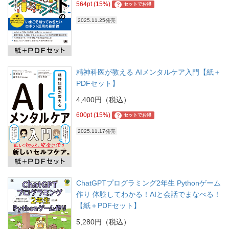
564pt (15%)
?
セットでお得
2025.11.25発売
精神科医が教える AIメンタルケア入門【紙＋
PDFセット】
4,400円（税込）
600pt (15%)
?
セットでお得
2025.11.17発売
ChatGPTプログラミング2年生 Pythonゲーム
作り 体験してわかる！AIと会話でまなべる！
【紙＋PDFセット】
5,280円（税込）