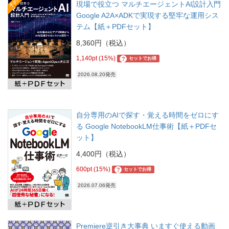
予約
現場で役立つ マルチエージェントAI設計入門
Google A2A×ADKで実現する堅牢な運用シス
テム【紙＋PDFセット】
8,360円（税込）
1,140pt (15%)
?
セットでお得
2026.08.20発売
自分専用のAIで探す・覚える時間をゼロにす
る Google NotebookLM仕事術【紙＋PDFセ
ット】
4,400円（税込）
600pt (15%)
?
セットでお得
2026.07.06発売
Premiere逆引き大事典 いますぐ使える動画