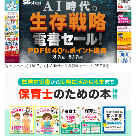
[キャンペーン]【8/17まで】AI時代の生存戦略セール！ PDF版電…