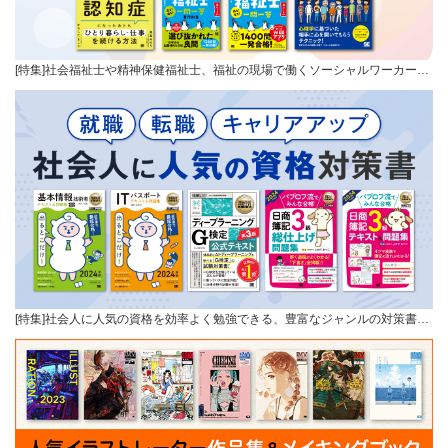
[特集]社会福祉士や精神保健福祉士、福祉の現場で働くソーシャルワーカー…
[特集]社会人に人気の資格を効率よく勉強できる、豊富なジャンルの対策書…