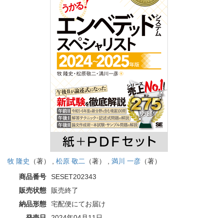
牧 隆史
（著） ,
松原 敬二
（著） ,
満川 一彦
（著）
商品番号
SESET202343
販売状態
販売終了
納品形態
宅配便にてお届け
発売日
2024年04月11日