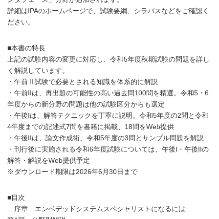
詳細はIPAのホームページで、試験要綱、シラバスなどをご確認く
ださい。
■本書の特長
上記の試験内容の変更に対応し、令和5年度秋期試験の問題を詳し
く解説しています。
・午前Ⅱ試験で必要とされる知識を体系的に解説
・午前IIは、再出題の可能性の高い過去問100問を精選。令和5・6
年度からの新分野の問題は他の試験区分からも選定
・午後Iは、解答テクニックを丁寧に説明。令和5年度の2問と令和
4年度までの記述式7問を書籍に掲載、18問をWeb提供
・午後IIは、論文作成術、令和5年度の3問とサンプル問題を解説
・刊行後に実施される令和6年度試験については、午後I・午後IIの
解答・解説をWeb提供予定
※ダウンロード期限は2026年6月30日まで
■目次
序章 エンベデッドシステムスペシャリストになるには