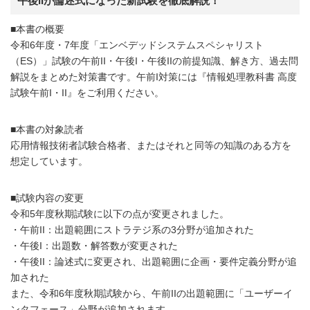
午後IIが論述式になった新試験を徹底解説！
■本書の概要
令和6年度・7年度「エンベデッドシステムスペシャリスト
（ES）」試験の午前II・午後I・午後IIの前提知識、解き方、過去問
解説をまとめた対策書です。午前I対策には『情報処理教科書 高度
試験午前I・II』をご利用ください。
■本書の対象読者
応用情報技術者試験合格者、またはそれと同等の知識のある方を
想定しています。
■試験内容の変更
令和5年度秋期試験に以下の点が変更されました。
・午前II：出題範囲にストラテジ系の3分野が追加された
・午後I：出題数・解答数が変更された
・午後II：論述式に変更され、出題範囲に企画・要件定義分野が追
加された
また、令和6年度秋期試験から、午前IIの出題範囲に「ユーザーイ
ンタフェース」分野が追加されます。