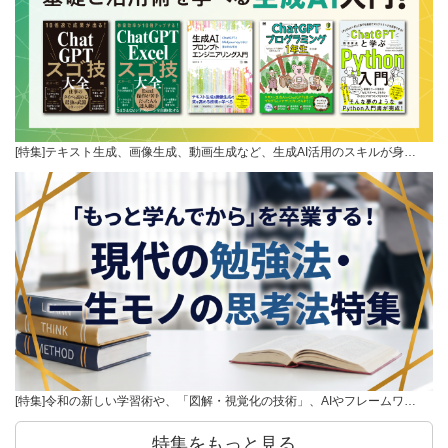
[特集]テキスト生成、画像生成、動画生成など、生成AI活用のスキルが身…
[特集]令和の新しい学習術や、「図解・視覚化の技術」、AIやフレームワ…
特集をもっと見る