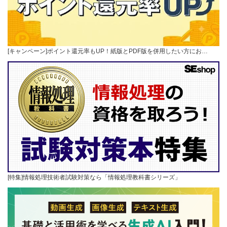
[キャンペーン]ポイント還元率もUP！紙版とPDF版を併用したい方にお…
[特集]情報処理技術者試験対策なら「情報処理教科書シリーズ」