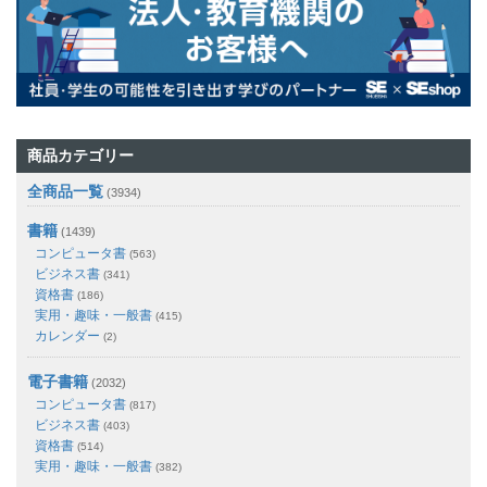
商品カテゴリー
全商品一覧
(3934)
書籍
(1439)
コンピュータ書
(563)
ビジネス書
(341)
資格書
(186)
実用・趣味・一般書
(415)
カレンダー
(2)
電子書籍
(2032)
コンピュータ書
(817)
ビジネス書
(403)
資格書
(514)
実用・趣味・一般書
(382)