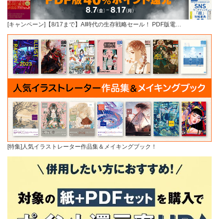
[キャンペーン]【8/17まで】AI時代の生存戦略セール！ PDF版電…
[特集]人気イラストレーター作品集＆メイキングブック！