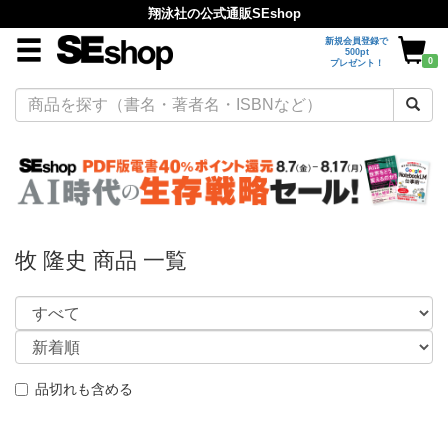
翔泳社の公式通販SEshop
新規会員登録で
500pt
0
プレゼント！
牧 隆史 商品 一覧
品切れも含める