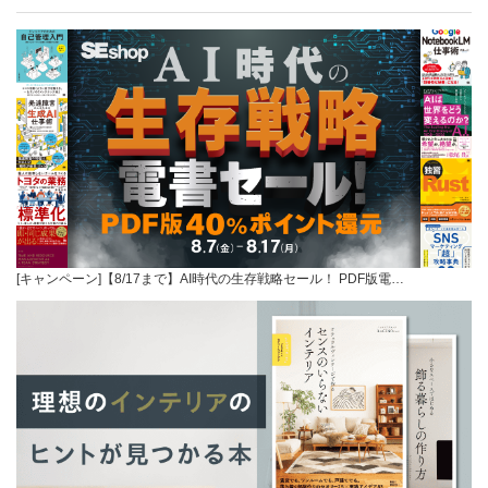
[キャンペーン]【8/17まで】AI時代の生存戦略セール！ PDF版電…