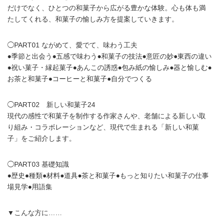
だけでなく、ひとつの和菓子から広がる豊かな体験。心も体も満
たしてくれる、和菓子の愉しみ方を提案していきます。
◯PART01 ながめて、愛でて、味わう工夫
●季節と出会う●五感で味わう●和菓子の技法●意匠の妙●東西の違い
●祝い菓子・縁起菓子●あんこの誘惑●包み紙の愉しみ●器と愉しむ●
お茶と和菓子●コーヒーと和菓子●自分でつくる
◯PART02 新しい和菓子24
現代の感性で和菓子を制作する作家さんや、老舗による新しい取
り組み・コラボレーションなど、現代で生まれる「新しい和菓
子」をご紹介します。
◯PART03 基礎知識
●歴史●種類●材料●道具●茶と和菓子●もっと知りたい和菓子の仕事
場見学●用語集
▼こんな方に……