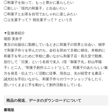
◯和菓子を知って、もっと豊かに暮らしたい
◯新しい「現代の和菓子」と出会いたい
◯和菓子とお茶を自宅でおしゃれに楽しみたい
◯上生菓子って？ 朝生菓子って？ という方
▼監修者紹介
堀部 美奈子
東京の出版社に勤務しているときに和菓子の世界と出会い、独学
で和菓子作りを学んだのち、会社を辞めて京都に移住。本格的に
和菓子を学ぶために学校に通いながら和菓子店・長久堂で勤務。
並行して「日菓」という名前で友人（現「御菓子丸」杉山早陽
子）と二人、“和菓子創作ユニット”として、和菓子のあたらしい魅
力を発見・伝えていく活動に従事。現在は、夫が経営する書店・
誠光社を手伝いながら、和菓子作りのワークショップをしたり、
思いつくままに手を動かして創作活動をしている。
商品の発送、データのダウンロードについて
書籍版