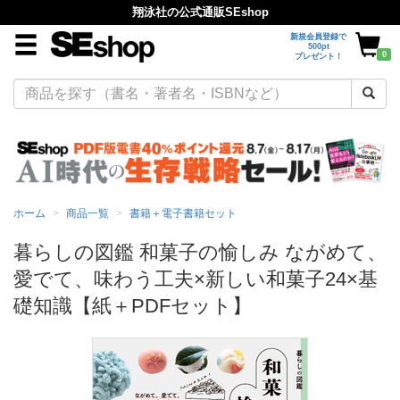
翔泳社の公式通販SEshop
新規会員登録で
500pt
0
プレゼント！
ホーム
商品一覧
書籍＋電子書籍セット
暮らしの図鑑 和菓子の愉しみ ながめて、
愛でて、味わう工夫×新しい和菓子24×基
礎知識【紙＋PDFセット】