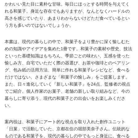
かわいい見た目に素朴な甘味。毎日にほっとする時間を与えてく
れる和菓子。身近な存在でもありますが、なんとなくハードルの
高さを感じていたり、あまりわからないけどただ食べているとい
う方も多いのではないでしょうか。
本書は、現代の暮らしの中で、和菓子をより豊かに深く愉しむた
めの知識やアイデアを集めた1冊です。和菓子の素材や歴史、技法
といった基礎知識はもちろん、季節ごとの味わい、五感を使った
愉しみ方、自宅でいただく際の器選び、お茶や珈琲とのペアリン
グ、包み紙の活用方法、簡単に作れる和菓子レシピなど、食べる
だけではない、さまざまな「和菓子の愉しみ」をご提案します。
また、日々進化していく『新しい和菓子』を24点、監修者の視点
でご紹介。個人作家のお菓子、老舗の新しい取り組みなど、今の
暮らしに寄り添う、現代の和菓子との出会いをお楽しみくださ
い。
案内役は、和菓子にアート的な視点を取り入れた創作ユニット
「日菓」で活動していた、京都在住の堀部美奈子さん。伝統的な
ものである和菓子を、現代の暮らしの中でもっと身近に。食べる