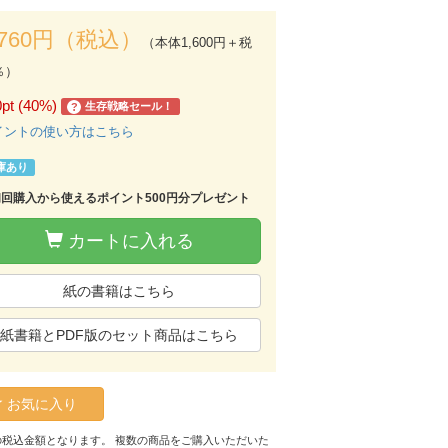
,760円（税込）
（本体1,600円＋税
％）
0pt (40%)
生存戦略セール！
?
イントの使い方はこちら
庫あり
初回購入から使えるポイント500円分プレゼント
カートに入れる
紙の書籍はこちら
紙書籍とPDF版のセット商品はこちら
お気に入り
の税込金額となります。 複数の商品をご購入いただいた