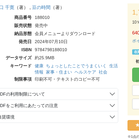
口 千寛
（著） ,
豆の時間
（著）
1
商品番号
188010
10
販売状態
発売中
64
納品形態
会員メニューよりダウンロード
ポ
発売日
2024年07月10日
ISBN
9784798188010
在
データサイズ
約25.9MB
キーワード
健康
ちょっとしたことでうまくいく
生活
情報
家事・住まい
ヘルスケア
社会
制限事項
印刷不可・テキストのコピー不可
PDFの利用制限について
PDFをご利用にあたっての注意
推奨環境
※1点