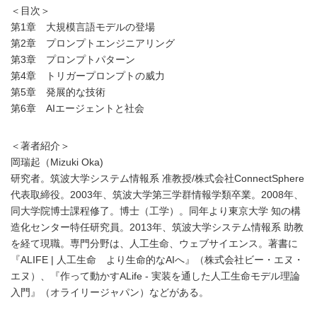
＜目次＞
第1章 大規模言語モデルの登場
第2章 プロンプトエンジニアリング
第3章 プロンプトパターン
第4章 トリガープロンプトの威力
第5章 発展的な技術
第6章 AIエージェントと社会
＜著者紹介＞
岡瑞起（Mizuki Oka)
研究者。筑波大学システム情報系 准教授/株式会社ConnectSphere
代表取締役。2003年、筑波大学第三学群情報学類卒業。2008年、
同大学院博士課程修了。博士（工学）。同年より東京大学 知の構
造化センター特任研究員。2013年、筑波大学システム情報系 助教
を経て現職。専門分野は、人工生命、ウェブサイエンス。著書に
『ALIFE | 人工生命 より生命的なAIへ』（株式会社ビー・エヌ・
エヌ）、『作って動かすALife - 実装を通した人工生命モデル理論
入門』（オライリージャパン）などがある。