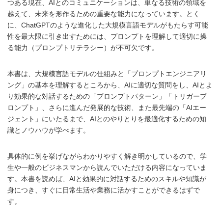
つある現在、AIとのコミュニケーションは、単なる技術の領域を
越えて、未来を形作るための重要な能力になっています。とく
に、ChatGPTのような進化した大規模言語モデルがもたらす可能
性を最大限に引き出すためには、プロンプトを理解して適切に操
る能力（プロンプトリテラシー）が不可欠です。
本書は、大規模言語モデルの仕組みと「プロンプトエンジニアリ
ング」の基本を理解するところから、AIに適切な質問をし、AIとよ
り効果的な対話するための「プロンプトパターン」「トリガープ
ロンプト」、さらに進んだ発展的な技術、また最先端の「AIエー
ジェント」にいたるまで、AIとのやりとりを最適化するための知
識とノウハウが学べます。
具体的に例を挙げながらわかりやすく解き明かしているので、学
生や一般のビジネスマンから読んでいただける内容になっていま
す。本書を読めば、AIと効果的に対話するためのスキルや知識が
身につき、すぐに日常生活や業務に活かすことができるはずで
す。