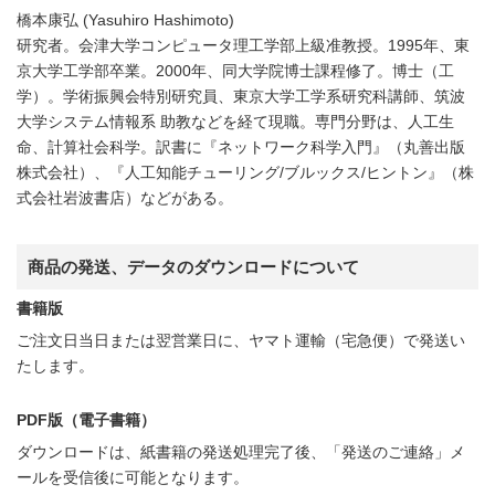
橋本康弘 (Yasuhiro Hashimoto)
研究者。会津大学コンピュータ理工学部上級准教授。1995年、東
京大学工学部卒業。2000年、同大学院博士課程修了。博士（工
学）。学術振興会特別研究員、東京大学工学系研究科講師、筑波
大学システム情報系 助教などを経て現職。専門分野は、人工生
命、計算社会科学。訳書に『ネットワーク科学入門』（丸善出版
株式会社）、『人工知能チューリング/ブルックス/ヒントン』（株
式会社岩波書店）などがある。
商品の発送、データのダウンロードについて
書籍版
ご注文日当日または翌営業日に、ヤマト運輸（宅急便）で発送い
たします。
PDF版（電子書籍）
ダウンロードは、紙書籍の発送処理完了後、「発送のご連絡」メ
ールを受信後に可能となります。