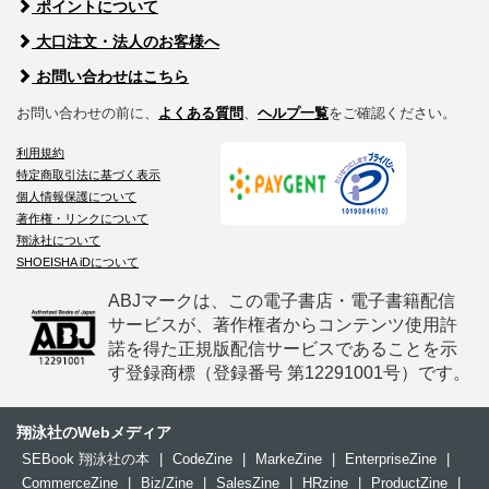
ポイントについて
大口注文・法人のお客様へ
お問い合わせはこちら
お問い合わせの前に、
よくある質問
、
ヘルプ一覧
をご確認ください。
利用規約
特定商取引法に基づく表示
個人情報保護について
著作権・リンクについて
翔泳社について
SHOEISHA iDについて
ABJマークは、この電子書店・電子書籍配信
サービスが、著作権者からコンテンツ使用許
諾を得た正規版配信サービスであることを示
す登録商標（登録番号 第12291001号）です。
翔泳社のWebメディア
SEBook 翔泳社の本
|
CodeZine
|
MarkeZine
|
EnterpriseZine
|
CommerceZine
|
Biz/Zine
|
SalesZine
|
HRzine
|
ProductZine
|