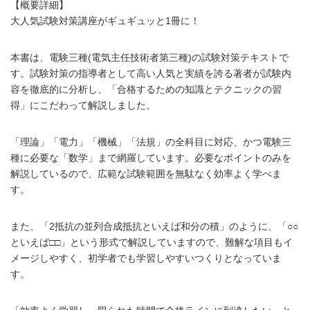
【概要詳細】
大人気試験対策講座がギュギュッと1冊に！
本書は、電験三種(電気主任技術者第三種)の試験対策テキストで
す。試験対策の指導者として高い人気と実績を誇る著者が試験内
容を徹底的に分析し、「合格するための知識とテクニックの習
得」にこだわって解説しました。
「理論」「電力」「機械」「法規」の全科目に対応、かつ電験三
種に必要な「数学」まで網羅しています。必要なポイントのみを
解説しているので、広範な試験範囲を無駄なく効率よく学べま
す。
また、「2抵抗の並列合成抵抗といえば和分の積」のように、「○○
といえば□□」という形式で解説していますので、難解な項目もイ
メージしやすく、初学者でも学習しやすいつくりとなっていま
す。