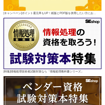
[キャンペーン]ポイント還元率もUP！紙版とPDF版を併用したい方にお…
[特集]情報処理技術者試験対策なら「情報処理教科書シリーズ」