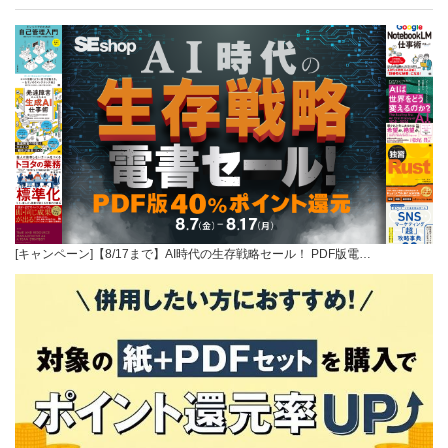
[キャンペーン]【8/17まで】AI時代の生存戦略セール！ PDF版電…