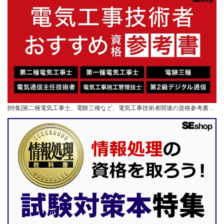
[特集]第二種電気工事士、電験三種など、電気工事技術者関連の資格参考書…