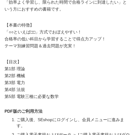
「効率よく学習し、限られた時間で合格ラインに到達したい」と
いう方におすすめの書籍です。
【本書の特徴】
「○○といえば□□」方式でおぼえやすい！
合格率の低い科目から学習することで得点力アップ！
テーマ別練習問題＆過去問題が充実！
【目次】
第1部 理論
第2部 機械
第3部 電力
第4部 法規
第5部 電験三種に必要な数学
PDF版のご利用方法
ご購入後、SEshopにログインし、会員メニューに進みま
す。
ご購入電子書籍およびデータ ＞ [ご購入電子書籍およびダウ