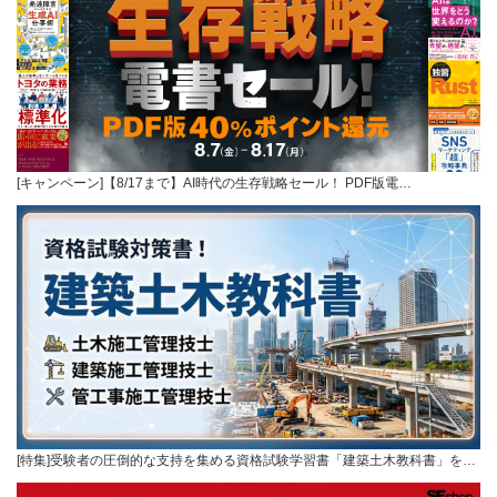
[キャンペーン]【8/17まで】AI時代の生存戦略セール！ PDF版電…
[特集]受験者の圧倒的な支持を集める資格試験学習書「建築土木教科書」を…