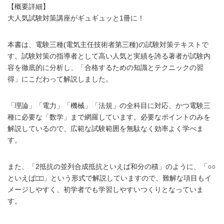
【概要詳細】
大人気試験対策講座がギュギュッと1冊に！
本書は、電験三種(電気主任技術者第三種)の試験対策テキストで
す。試験対策の指導者として高い人気と実績を誇る著者が試験内
容を徹底的に分析し、「合格するための知識とテクニックの習
得」にこだわって解説しました。
「理論」「電力」「機械」「法規」の全科目に対応、かつ電験三
種に必要な「数学」まで網羅しています。必要なポイントのみを
解説しているので、広範な試験範囲を無駄なく効率よく学べま
す。
また、「2抵抗の並列合成抵抗といえば和分の積」のように、「○○
といえば□□」という形式で解説していますので、難解な項目もイ
メージしやすく、初学者でも学習しやすいつくりとなっていま
す。