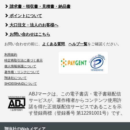
請求書・領収書・見積書・納品書
ポイントについて
大口注文・法人のお客様へ
お問い合わせはこちら
お問い合わせの前に、
よくある質問
、
ヘルプ一覧
をご確認ください。
利用規約
特定商取引法に基づく表示
個人情報保護について
著作権・リンクについて
翔泳社について
SHOEISHA iDについて
ABJマークは、この電子書店・電子書籍配信
サービスが、著作権者からコンテンツ使用許
諾を得た正規版配信サービスであることを示
す登録商標（登録番号 第12291001号）です。
翔泳社のWebメディア