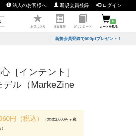
法人のお客様へ
新規会員登録
ログイン
0
お気に入り
注文履歴
ダウンロード
カートを見る
新規会員登録で500ptプレゼント！
関心［インテント］
（MarkeZine
,960円（税込）
（本体3,600円＋税
％）