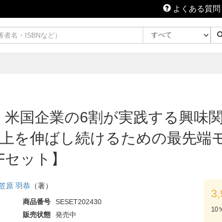
よくある質問
 米国企業の6割が実践する興味
を伸ばし続けるための最先端モデル
DFセット】
笠原 羽恭
（著）
3
商品番号
SESET202430
10
販売状態
発売中