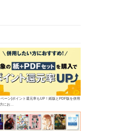
ンペーン]ポイント還元率もUP！紙版とPDF版を併用
方にお…