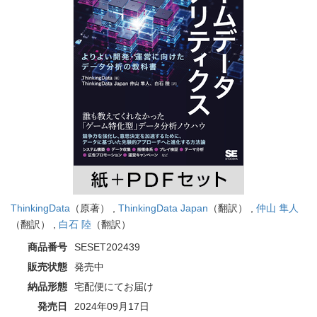
ThinkingData
（原著） ,
ThinkingData Japan
（翻訳） ,
仲山 隼人
（翻訳） ,
白石 陸
（翻訳）
商品番号
SESET202439
販売状態
発売中
納品形態
宅配便にてお届け
発売日
2024年09月17日