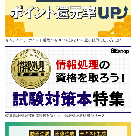
[キャンペーン]ポイント還元率もUP！紙版とPDF版を併用したい方にお…
[特集]情報処理技術者試験対策なら「情報処理教科書シリーズ」