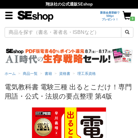
翔泳社の公式通販SEshop
新規会員登録で
500pt
0
プレゼント！
ホーム
商品一覧
書籍
資格書
理工系資格
電気教科書 電験三種 出るとこだけ！専門
用語・公式・法規の要点整理 第4版