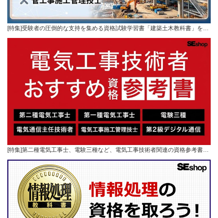
[特集]受験者の圧倒的な支持を集める資格試験学習書「建築土木教科書」を…
[特集]第二種電気工事士、電験三種など、電気工事技術者関連の資格参考書…