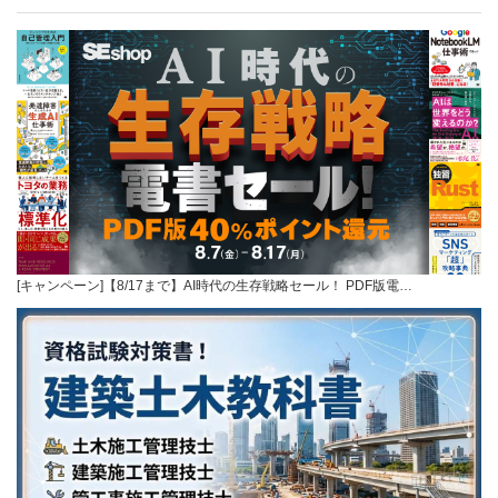
[キャンペーン]【8/17まで】AI時代の生存戦略セール！ PDF版電…