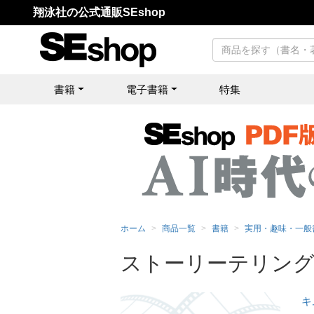
翔泳社の公式通販SEshop
書籍
電子書籍
特集
ホーム
商品一覧
書籍
実用・趣味・一般
ストーリーテリング
キ