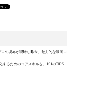
ポスト
アとプロの境界が曖昧な昨今、魅力的な動画コ
るためのコアスキルを、101のTIPS