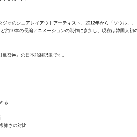
タジオのシニアレイアウトアーティスト。2012年から「ソウル」
など約10本の長編アニメーションの制作に参加し、現在は韓国人初
을 사로잡는』の日本語翻訳版です。
う
き
止める
面
：複雑さの対比