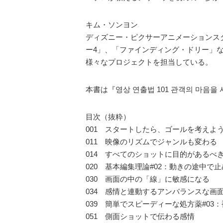
キム・ソンヨン
ディズニー・ピクサーアニメーションス
ー4」、「ファインディング・ドリー」
様々なプロジェクトを担当している。
本書は『영상 연출법 101 관객의 마음
目次（抜粋）
001 スタートしたら、ゴールを考えよ
011 映像のリズムでジャンルも変わる
014 すべてのショットに目的があるべ
020 基本編集理論#02：動きの途中で
030 画面の中の「線」に敏感になる
034 感情と連動するアンバランスな画
039 簡単でスピーディーな処方薬#03
051 側面ショットで伝わる感情