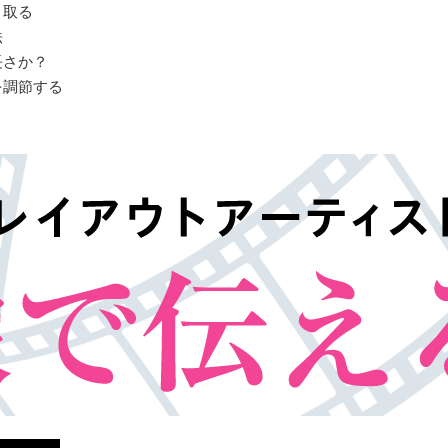
り取る
法
長さか？
を調節する