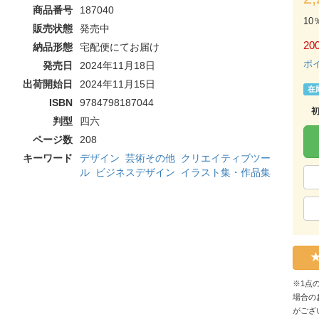
商品番号
187040
10
販売状態
発売中
200
納品形態
宅配便にてお届け
ポ
発売日
2024年11月18日
出荷開始日
2024年11月15日
在
ISBN
9784798187044
判型
四六
ページ数
208
キーワード
デザイン
芸術その他
クリエイティブツー
ル
ビジネスデザイン
イラスト集・作品集
※1点
場合の
がござ