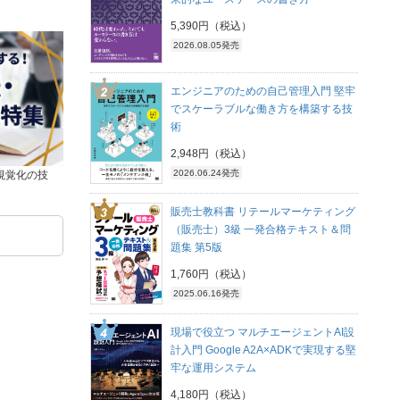
5,390円（税込）
2026.08.05発売
エンジニアのための自己管理入門 堅牢
でスケーラブルな働き方を構築する技
術
2,948円（税込）
2026.06.24発売
視覚化の技
販売士教科書 リテールマーケティング
（販売士）3級 一発合格テキスト＆問
題集 第5版
1,760円（税込）
2025.06.16発売
現場で役立つ マルチエージェントAI設
計入門 Google A2A×ADKで実現する堅
牢な運用システム
4,180円（税込）