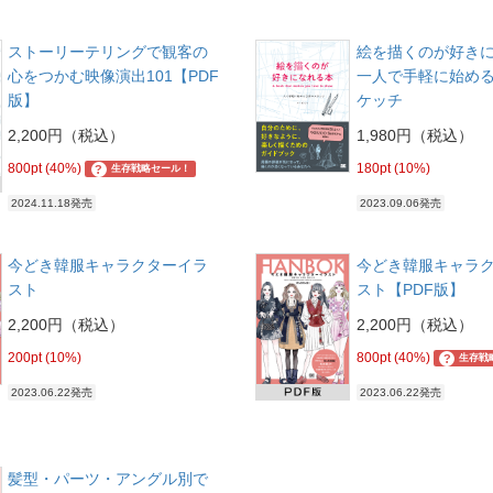
ストーリーテリングで観客の
絵を描くのが好き
心をつかむ映像演出101【PDF
一人で手軽に始め
版】
ケッチ
2,200円（税込）
1,980円（税込）
800pt (40%)
180pt (10%)
?
生存戦略セール！
2024.11.18発売
2023.09.06発売
今どき韓服キャラクターイラ
今どき韓服キャラ
スト
スト【PDF版】
2,200円（税込）
2,200円（税込）
200pt (10%)
800pt (40%)
?
生存戦
2023.06.22発売
2023.06.22発売
髪型・パーツ・アングル別で