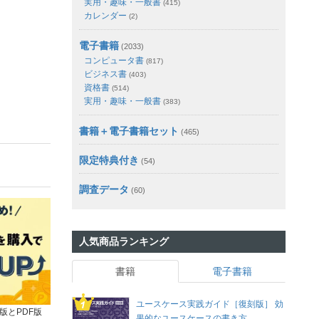
実用・趣味・一般書
(415)
カレンダー
(2)
電子書籍
(2033)
コンピュータ書
(817)
ビジネス書
(403)
資格書
(514)
実用・趣味・一般書
(383)
書籍＋電子書籍セット
(465)
限定特典付き
(54)
調査データ
(60)
人気商品ランキング
書籍
電子書籍
ユースケース実践ガイド［復刻版］ 効
版とPDF版
果的なユースケースの書き方