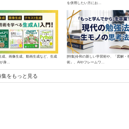
を併用したい方にお…
ト生成、画像生成、動画生成など、生成
[特集]令和の新しい学習術や、「図解・
ルが身…
術」、AIやフレームワ…
特集をもっと見る