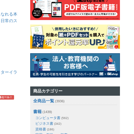
になれる本
る日常のス
クターイラ
商品カテゴリー
略セール！
全商品一覧
(3936)
書籍
(1439)
コンピュータ書
(562)
ビジネス書
(342)
資格書
(186)