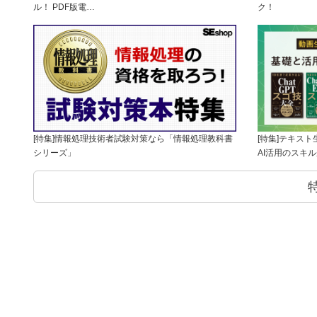
ル！ PDF版電…
ク！
[特集]情報処理技術者試験対策なら「情報処理教科書
[特集]テキス
シリーズ」
AI活用のスキ