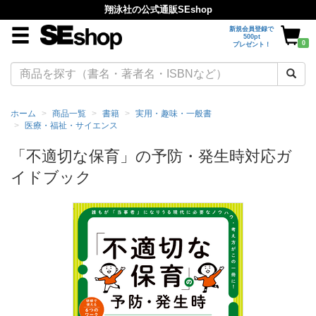
翔泳社の公式通販SEshop
新規会員登録で
500pt
0
プレゼント！
ホーム
商品一覧
書籍
実用・趣味・一般書
医療・福祉・サイエンス
「不適切な保育」の予防・発生時対応ガ
イドブック