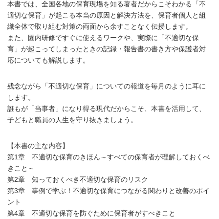
本書では、全国各地の保育現場を知る著者だからこそわかる「不
適切な保育」が起こる本当の原因と解決方法を、保育者個人と組
織全体で取り組む対策の両面から余すことなく伝授します。
また、園内研修ですぐに使えるワークや、実際に「不適切な保
育」が起こってしまったときの記録・報告書の書き方や保護者対
応についても解説します。
残念ながら「不適切な保育」についての報道を毎月のように耳に
します。
誰もが「当事者」になり得る現代だからこそ、本書を活用して、
子どもと職員の人生を守り抜きましょう。
【本書の主な内容】
第1章 不適切な保育のきほん～すべての保育者が理解しておくべ
きこと～
第2章 知っておくべき不適切な保育のリスク
第3章 事例で学ぶ！不適切な保育につながる関わりと改善のポイ
ント
第4章 不適切な保育を防ぐために保育者がすべきこと