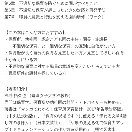
第5章 不適切な保育を防ぐために園がすべきこと
第6章 不適切な保育が起こったときの対応と再発予防
第7章 職員の意識と行動を変える園内研修（ワーク）
【この本はこんな方におすすめ】
・保育所、幼稚園、認定こども園の主任・園長・施設長
・「不適切な保育」と「適切な保育」の区別に自信がない方
・保育歴が長く自分の保育を見直したい方／見直してほしい保育
士が近くにいる方
・不適切な保育に対する職員の意識を変えたいと考えている方
・職員研修の題材を探している方
【著者紹介】
浅井 拓久也 （鎌倉女子大学准教授）
専門は保育学。保育所や幼稚園の顧問・アドバイザーも務める。
著書は『マンガでわかる！保育所保育指針 2017年告示対応版』
（中央法規出版）、『保育の現場ですぐに使える！伝わる文章&話
し方のきほん』（日本文芸社）、『活動の見える化で保育力アッ
プ！ドキュメンテーションの作り方＆活用術』（明治図書出