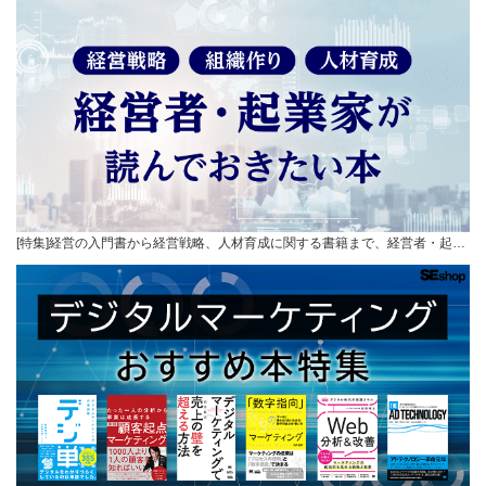
[特集]経営の入門書から経営戦略、人材育成に関する書籍まで、経営者・起…