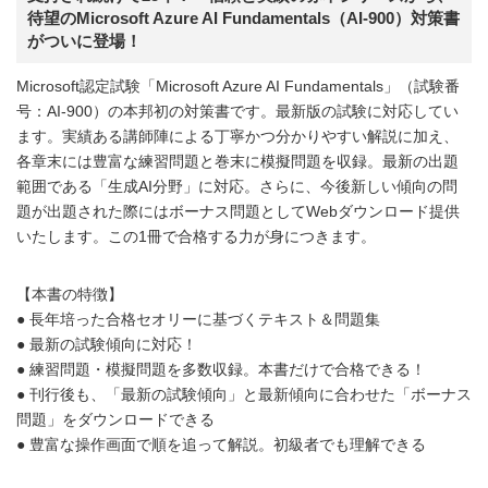
待望のMicrosoft Azure AI Fundamentals（AI-900）対策書
がついに登場！
Microsoft認定試験「Microsoft Azure AI Fundamentals」（試験番
号：AI-900）の本邦初の対策書です。最新版の試験に対応してい
ます。実績ある講師陣による丁寧かつ分かりやすい解説に加え、
各章末には豊富な練習問題と巻末に模擬問題を収録。最新の出題
範囲である「生成AI分野」に対応。さらに、今後新しい傾向の問
題が出題された際にはボーナス問題としてWebダウンロード提供
いたします。この1冊で合格する力が身につきます。
【本書の特徴】
● 長年培った合格セオリーに基づくテキスト＆問題集
● 最新の試験傾向に対応！
● 練習問題・模擬問題を多数収録。本書だけで合格できる！
● 刊行後も、「最新の試験傾向」と最新傾向に合わせた「ボーナス
問題」をダウンロードできる
● 豊富な操作画面で順を追って解説。初級者でも理解できる