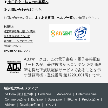
大口注文・法人のお客様へ
お問い合わせはこちら
お問い合わせの前に、
よくある質問
、
ヘルプ一覧
をご確認ください。
利用規約
特定商取引法に基づく表示
個人情報保護について
著作権・リンクについて
翔泳社について
SHOEISHA iDについて
ABJマークは、この電子書店・電子書籍配信
サービスが、著作権者からコンテンツ使用許
諾を得た正規版配信サービスであることを示
す登録商標（登録番号 第12291001号）です。
翔泳社のWebメディア
SEBook 翔泳社の本
|
CodeZine
|
MarkeZine
|
EnterpriseZine
|
CommerceZine
|
Biz/Zine
|
SalesZine
|
HRzine
|
ProductZine
|
AIdiver
|
DeveloperZine
|
イベント