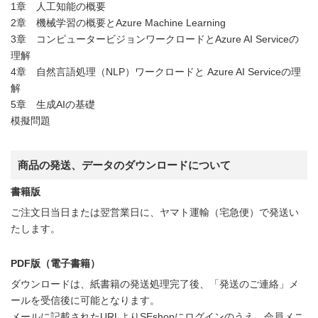
1章 人工知能の概要
2章 機械学習の概要とAzure Machine Learning
3章 コンピュータービジョンワークロードとAzure AI Serviceの
理解
4章 自然言語処理（NLP）ワークロードと Azure AI Serviceの理
解
5章 生成AIの基礎
模擬問題
商品の発送、データのダウンロードについて
書籍版
ご注文日当日または翌営業日に、ヤマト運輸（宅急便）で発送い
たします。
PDF版（電子書籍）
ダウンロードは、紙書籍の発送処理完了後、「発送のご連絡」メ
ールを受信後に可能となります。
メールに記載されたURLよりSEshopにログインのうえ、会員メニ