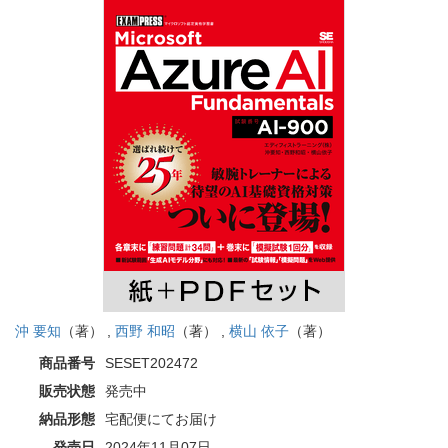
沖 要知
（著） ,
西野 和昭
（著） ,
横山 依子
（著）
商品番号
SESET202472
販売状態
発売中
納品形態
宅配便にてお届け
発売日
2024年11月07日