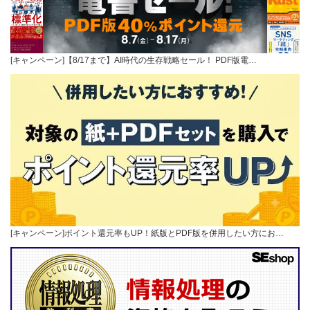
[キャンペーン]【8/17まで】AI時代の生存戦略セール！ PDF版電…
[キャンペーン]ポイント還元率もUP！紙版とPDF版を併用したい方にお…