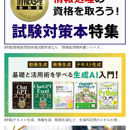
[特集]情報処理技術者試験対策なら「情報処理教科書シリーズ」
[特集]テキスト生成、画像生成、動画生成など、生成AI活用のスキルが身…