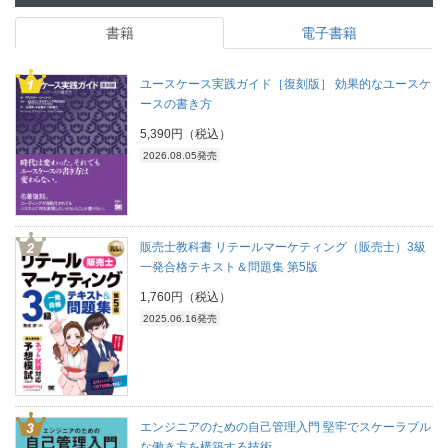
書籍
電子書籍
ユースケース実践ガイド［復刻版］ 効果的なユースケ
ースの書き方
5,390円（税込）
2026.08.05発売
販売士教科書 リテールマーケティング（販売士）3級
一発合格テキスト＆問題集 第5版
1,760円（税込）
2025.06.16発売
エンジニアのための自己管理入門 堅牢でスケーラブル
な働き方を構築する技術