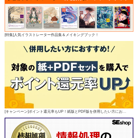
[特集]人気イラストレーター作品集＆メイキングブック！
[キャンペーン]ポイント還元率もUP！紙版とPDF版を併用したい方にお…