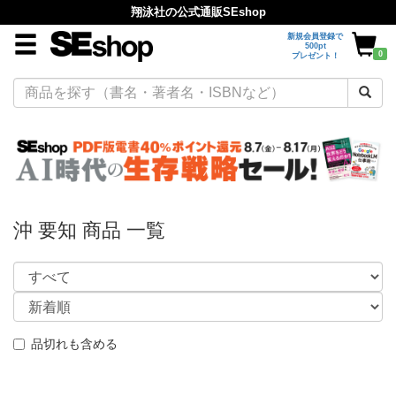
翔泳社の公式通販SEshop
新規会員登録で
500pt
0
プレゼント！
沖 要知 商品 一覧
品切れも含める