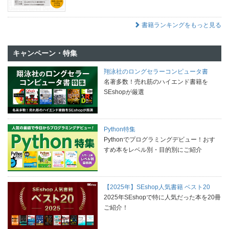
書籍ランキングをもっと見る
キャンペーン・特集
翔泳社のロングセラーコンピュータ書
名著多数！売れ筋のハイエンド書籍を
SEshopが厳選
Python特集
Pythonでプログラミングデビュー！おす
すめ本をレベル別・目的別にご紹介
【2025年】SEshop人気書籍 ベスト20
2025年SEshopで特に人気だった本を20冊
ご紹介！