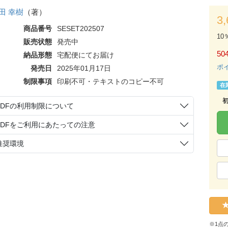
田 幸樹
（著）
3
商品番号
SESET202507
10
販売状態
発売中
50
納品形態
宅配便にてお届け
ポ
発売日
2025年01月17日
制限事項
印刷不可・テキストのコピー不可
在
PDFの利用制限について
PDFをご利用にあたっての注意
推奨環境
※1点