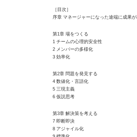
［目次］
序章 マネージャーになった途端に成果
第1章 場をつくる
1 チームの心理的安全性
2 メンバーの多様化
3 効率化
第2章 問題を発見する
4 数値化・言語化
5 三現主義
6 仮説思考
第3章 解決策を考える
7 即断即決
8 アジャイル化
9 標準化