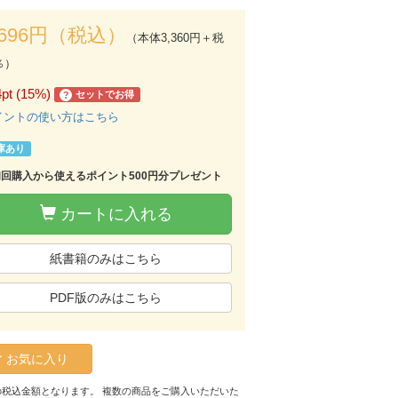
,696円（税込）
（本体3,360円＋税
％）
4pt (15%)
セットでお得
?
イントの使い方はこちら
庫あり
初回購入から使えるポイント500円分プレゼント
カートに入れる
紙書籍のみはこちら
PDF版のみはこちら
お気に入り
の税込金額となります。 複数の商品をご購入いただいた