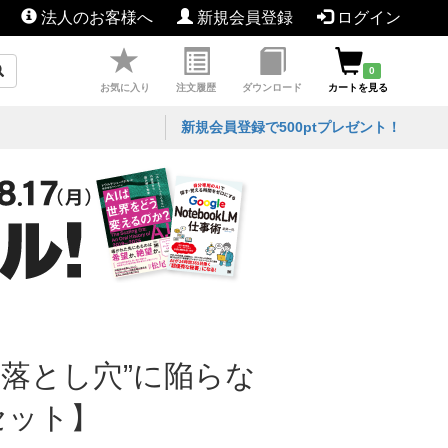
法人のお客様へ
新規会員登録
ログイン
0
お気に入り
注文履歴
ダウンロード
カートを見る
新規会員登録で500ptプレゼント！
“落とし穴”に陥らな
セット】