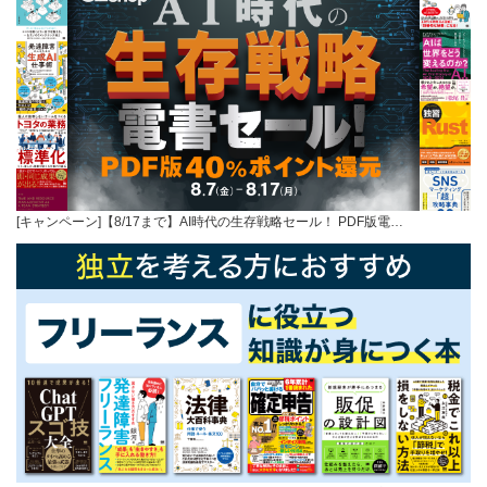
[キャンペーン]【8/17まで】AI時代の生存戦略セール！ PDF版電…