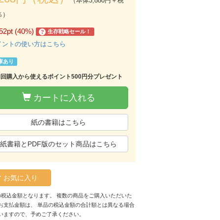
（本体3,880円＋税
％）
52pt (40%)
生存戦略セール！
?
イントの使い方はこちら
庫あり
初回購入から使えるポイント500円分プレゼント
カートに入れる
紙の書籍はこちら
紙書籍とPDF版のセット商品はこちら
お気に入り
の税込金額となります。 複数の商品をご購入いただいた
お支払金額は、 単品の税込金額の合計額とは異なる場合
いますので、予めご了承ください。