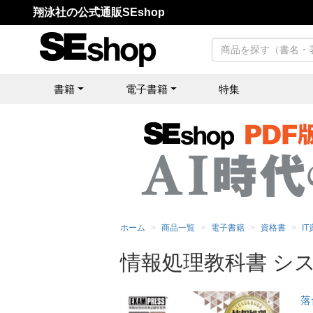
翔泳社の公式通販SEshop
書籍
電子書籍
特集
ホーム
商品一覧
電子書籍
資格書
I
情報処理教科書 システ
落