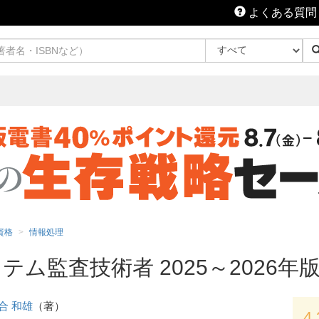
よくある質問
T資格
情報処理
ム監査技術者 2025～2026年
合 和雄
（著）
4