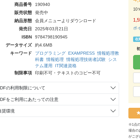
商品番号
190940
10
販売状態
発売中
1,5
納品形態
会員メニューよりダウンロード
ポ
発売日
2025年03月21日
ISBN
9784798190945
在
データサイズ
約4.6MB
キーワード
プログラミング
EXAMPRESS
情報処理教
科書
情報処理
情報処理技術者試験
シス
テム運用
IT関連資格
制限事項
印刷不可・テキストのコピー不可
PDFの利用制限について
PDFをご利用にあたっての注意
推奨環境
※1点
場合の
がござ