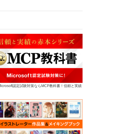
]Microsoft認定試験対策ならMCP教科書！信頼と実績