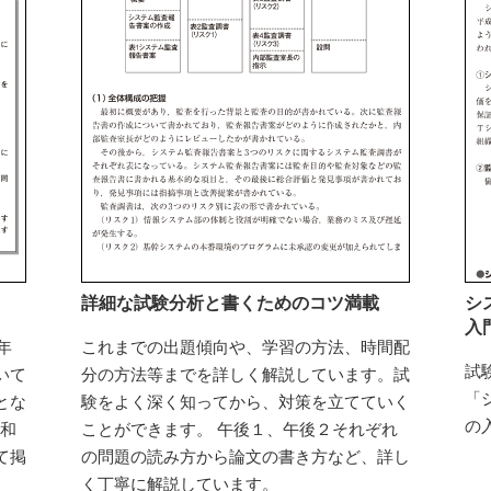
詳細な試験分析と書くためのコツ満載
シ
入
年
これまでの出題傾向や、学習の方法、時間配
試
いて
分の方法等までを詳しく解説しています。試
「
とな
験をよく深く知ってから、対策を立てていく
の
令和
ことができます。 午後１、午後２それぞれ
て掲
の問題の読み方から論文の書き方など、詳し
く丁寧に解説しています。