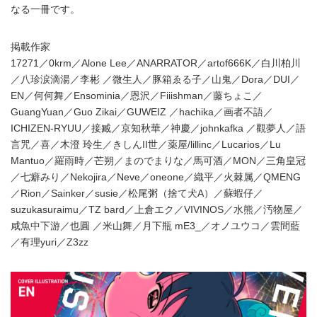
なる一冊です。
掲載作家
17271／0krm／Alone Lee／ANARRATOR／artof666K／白川柏川
／八珍涙滴湯／李彬 ／微生人／豚箱ゑる子／山鬼／Dora／DUI／
EN／何何舞／Ensominia／恩沢／Fiiishman／藤ちょこ／
GuangYuan／Guo Zikai／GUWEIZ ／hachika／画者不語／
ICHIZEN-RYUU／接臧／京知秋華／神慶／johnkafka ／觀夢人／語
言咒／喜／木澄 玲生／きしんII世／薬屋/lillinc／Lucarios／Lu
Mantuo／羅雨時／芒朔／まのでまりな／馬可酒／MON／三角皇冠
／七癖みり／Nekojira／Neve／oneone／織平／火棘属／QMENG
／Rion／Sainker／susie／松尾粥（捨て犬A）／蘇蝦仔／
suzukasuraimu／TZ bard／上倉エク／VIVINOS／水熊／汚物屋／
咸魚中下游／也圓 ／米山舞／月下瓶 mE3_／オノユウコ／雲間藍
／有理yuri／Z3zz