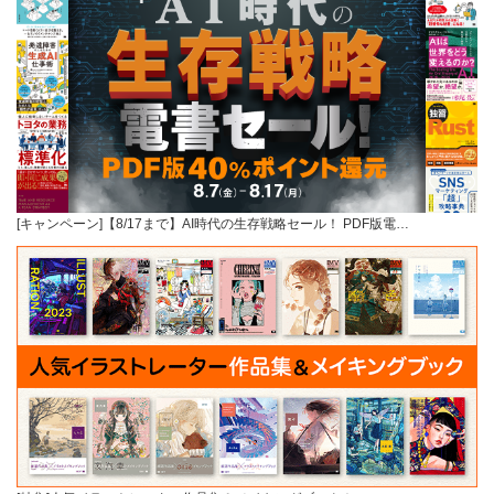
[キャンペーン]【8/17まで】AI時代の生存戦略セール！ PDF版電…