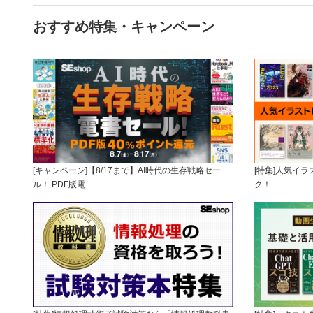
おすすめ特集・キャンペーン
[キャンペーン]【8/17まで】AI時代の生存戦略セー
[特集]人気イ
ル！ PDF版電…
ク！