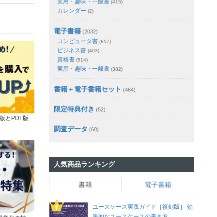
実用・趣味・一般書
(415)
カレンダー
(2)
電子書籍
(2032)
コンピュータ書
(817)
ビジネス書
(403)
資格書
(514)
実用・趣味・一般書
(382)
書籍＋電子書籍セット
(464)
限定特典付き
(52)
版とPDF版
調査データ
(60)
人気商品ランキング
書籍
電子書籍
ユースケース実践ガイド［復刻版］ 効
果的なユースケースの書き方