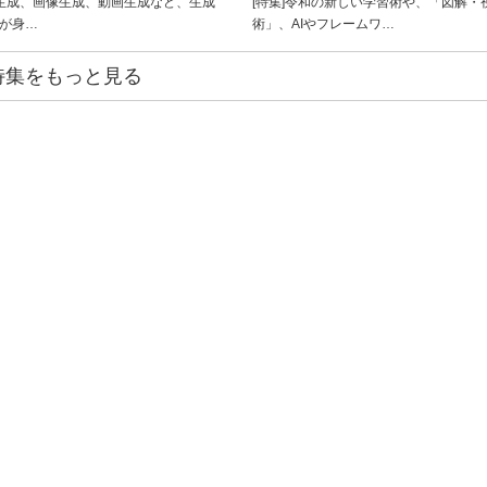
ト生成、画像生成、動画生成など、生成
[特集]令和の新しい学習術や、「図解・
ルが身…
術」、AIやフレームワ…
特集をもっと見る