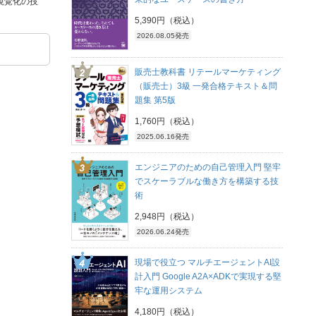
視覚化の技
5,390円（税込）
2026.08.05発売
販売士教科書 リテールマーケティング
（販売士）3級 一発合格テキスト＆問
題集 第5版
1,760円（税込）
2025.06.16発売
エンジニアのための自己管理入門 堅牢
でスケーラブルな働き方を構築する技
術
2,948円（税込）
2026.06.24発売
現場で役立つ マルチエージェントAI設
計入門 Google A2A×ADKで実現する堅
牢な運用システム
4,180円（税込）