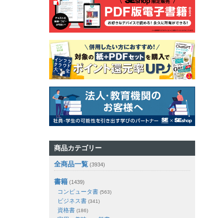
商品カテゴリー
全商品一覧
(3934)
書籍
(1439)
コンピュータ書
(563)
ビジネス書
(341)
資格書
(186)