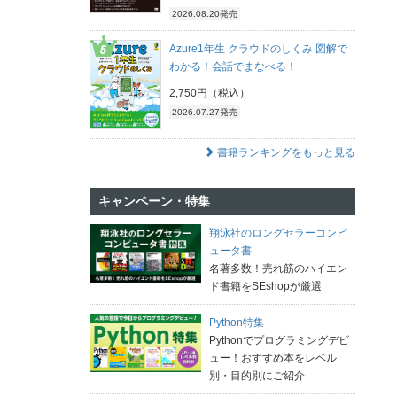
2026.08.20発売
Azure1年生 クラウドのしくみ 図解で
わかる！会話でまなべる！
2,750円（税込）
2026.07.27発売
書籍ランキングをもっと見る
キャンペーン・特集
翔泳社のロングセラーコンピ
ュータ書
名著多数！売れ筋のハイエン
ド書籍をSEshopが厳選
Python特集
Pythonでプログラミングデビ
ュー！おすすめ本をレベル
別・目的別にご紹介