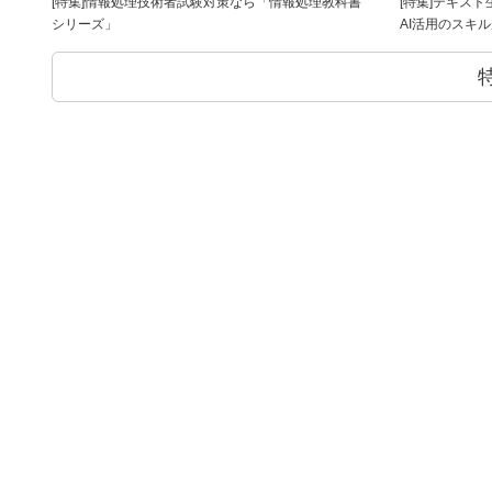
[特集]情報処理技術者試験対策なら「情報処理教科書
[特集]テキス
シリーズ」
AI活用のスキ