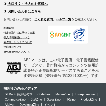
大口注文・法人のお客様へ
お問い合わせはこちら
お問い合わせの前に、
よくある質問
、
ヘルプ一覧
をご確認ください。
利用規約
特定商取引法に基づく表示
個人情報保護について
著作権・リンクについて
翔泳社について
SHOEISHA iDについて
ABJマークは、この電子書店・電子書籍配信
サービスが、著作権者からコンテンツ使用許
諾を得た正規版配信サービスであることを示
す登録商標（登録番号 第12291001号）です。
翔泳社のWebメディア
SEBook 翔泳社の本
|
CodeZine
|
MarkeZine
|
EnterpriseZine
|
CommerceZine
|
Biz/Zine
|
SalesZine
|
HRzine
|
ProductZine
|
AIdiver
|
DeveloperZine
|
イベント