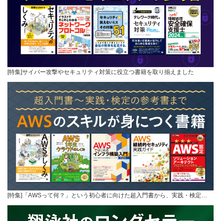
[特集]サイバー攻撃やセキュリティ対策に役立つ書籍を取り揃えました
[特集]「AWSって何？」という初心者に向けた超入門書から、実践・検定…