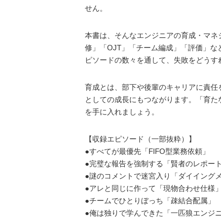
せん。
本書は、そんなエンジニアの育成・マネ
修」「OJT」「チーム編成」「評価」
ピソードの数々を通して、失敗をどうす
育成とは、部下や後輩のキャリアに責任
としての成長にもつながります。「育た
を手に入れましょう。
【収録エピソード（一部抜粋）】
●すべてが最優先「FIFO型業務依頼」
●完璧な報告を強制する「賢者のレポー
●謎のコメントで迷宮入り「ダイイング
●アレと同じに作って「現物合わせ仕様
●チームでひとりぼっち「疎結合配属」
●俺は独りで学んできた「一匹狼エンジ