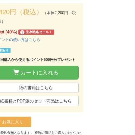
,420円（税込）
（本体2,200円＋税
％）
0pt (40%)
生存戦略セール！
?
イントの使い方はこちら
庫あり
初回購入から使えるポイント500円分プレゼント
カートに入れる
紙の書籍はこちら
紙書籍とPDF版のセット商品はこちら
お気に入り
の税込金額となります。 複数の商品をご購入いただいた