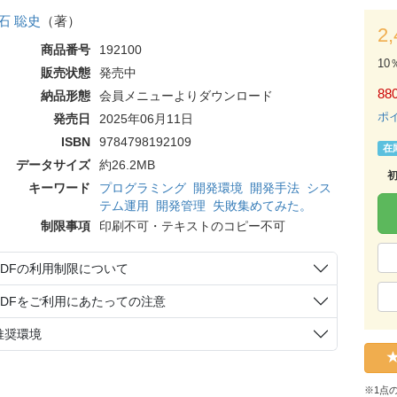
石 聡史
（著）
2
商品番号
192100
10
販売状態
発売中
88
納品形態
会員メニューよりダウンロード
ポ
発売日
2025年06月11日
ISBN
9784798192109
在
データサイズ
約26.2MB
キーワード
プログラミング
開発環境
開発手法
シス
テム運用
開発管理
失敗集めてみた。
制限事項
印刷不可・テキストのコピー不可
PDFの利用制限について
PDFをご利用にあたっての注意
推奨環境
※1点