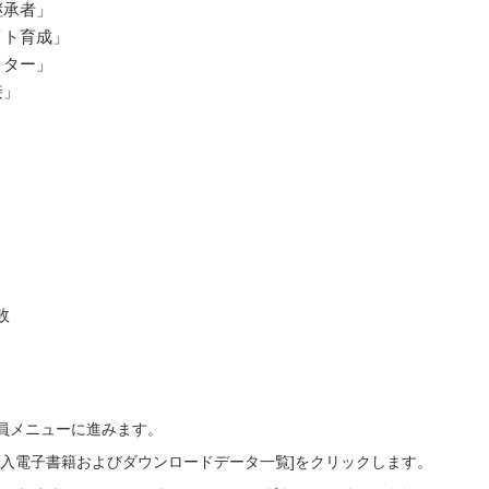
継承者」
イト育成」
クター」
接」
敗
会員メニューに進みます。
ご購入電子書籍およびダウンロードデータ一覧]をクリックします。