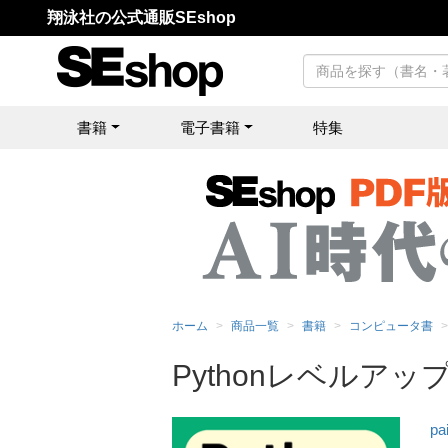
翔泳社の公式通販SEshop
書籍
電子書籍
特集
ホーム
商品一覧
書籍
コンピュータ書
Pythonレベルア
p