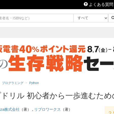
よくある質問
プログラミング
Python
ップドリル 初心者から一歩進むた
aiza株式会社
（著） ,
リブロワークス
（著）
2