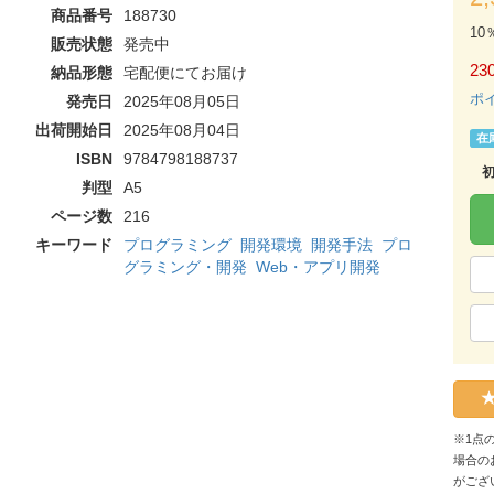
商品番号
188730
10
販売状態
発売中
230
納品形態
宅配便にてお届け
ポ
発売日
2025年08月05日
出荷開始日
2025年08月04日
在
ISBN
9784798188737
判型
A5
ページ数
216
キーワード
プログラミング
開発環境
開発手法
プロ
グラミング・開発
Web・アプリ開発
※1点
場合の
がござ