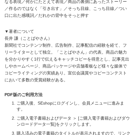
なる表現／何かにたとえて表現／商品の裏側にあったストーリー
／作るのではなく「引き出す」／そっち目線、こっち目線／つい
口に出た感嘆詞／だれかの背中をそっと押す
▼著者について
長井 謙（ことばやさん）
新聞社でコンテンツ制作、広告制作、記事配信の経験を経て、フ
リーライターとして独立。「ことばやさん」の代表。商品の魅力
を分かりやすく1行で伝えるキャッチコピーを得意とし、記事見出
しやホームページ、商品パッケージや店舗看板など様々な媒体で
コピーライティングの実績あり。宣伝会議賞やコピーコンテスト
において多数の受賞経験がある。
PDF版のご利用方法
ご購入後、SEshopにログインし、会員メニューに進みま
す。
ご購入電子書籍およびデータ ＞ [ご購入電子書籍およびダウ
ンロードデータ一覧]をクリックします。
購入済みの電子書籍のタイトルが表示されますので、リンク