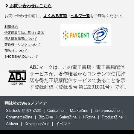
お問い合わせはこちら
お問い合わせの前に、
よくある質問
、
ヘルプ一覧
をご確認ください。
利用規約
特定商取引法に基づく表示
個人情報保護について
著作権・リンクについて
翔泳社について
SHOEISHA iDについて
ABJマークは、この電子書店・電子書籍配信
サービスが、著作権者からコンテンツ使用許
諾を得た正規版配信サービスであることを示
す登録商標（登録番号 第12291001号）です。
翔泳社のWebメディア
SEBook 翔泳社の本
|
CodeZine
|
MarkeZine
|
EnterpriseZine
|
CommerceZine
|
Biz/Zine
|
SalesZine
|
HRzine
|
ProductZine
|
AIdiver
|
DeveloperZine
|
イベント