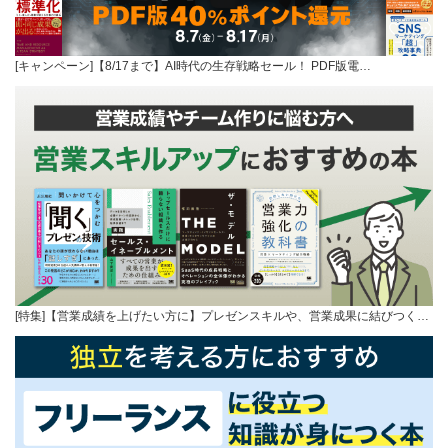
[キャンペーン]【8/17まで】AI時代の生存戦略セール！ PDF版電…
[特集]【営業成績を上げたい方に】プレゼンスキルや、営業成果に結びつく…