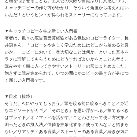
と頭を悩ませることも。主人公の失敗や奮闘ぶりに共感しつつ、
キャッチコピーの作り方がわかり、そういう角度から考えればい
いんだ！というヒントが得られるストーリーになっています。
▼キャッチコピーを学ぶ新しい入門書
著者は、数々の広告賞受賞経験がある気鋭のコピーライター、長
井謙さん。「コピーをやさしく学ぶためにはどこから始めると良
いか」「コピーにおいて一番大切なことは何か」といった基本を
ラクに理解してもらうためにどうすればよいかをとことん考え、
読みやすく頭に入ってきやすいストーリーの形にまとめました。
飽きずに読み進められて、いつの間にかコピーの書き方が身につ
く新しい入門書です。
▼目次（抜粋）
そうだ、AIにやってもらおう／頭を絞る前に絞るべきこと／身近
なエピソードがカギ／「そのとき」を思い浮かべる／捨てるべき
はプライド／オノマトペを活かす／ことわざだって使い方次第／
困ったときの擬人法／価値を抽象化する／使ってみないと始まら
ない／リアリティある言葉／ストーリーのある言葉／続きが気に