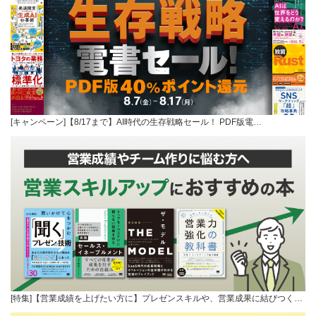
[キャンペーン]【8/17まで】AI時代の生存戦略セール！ PDF版電…
[特集]【営業成績を上げたい方に】プレゼンスキルや、営業成果に結びつく…