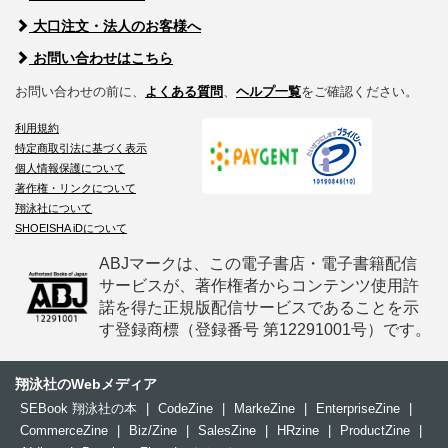
大口注文・法人のお客様へ
お問い合わせはこちら
お問い合わせの前に、
よくある質問
、
ヘルプ一覧
をご確認ください。
利用規約
特定商取引法に基づく表示
個人情報保護について
著作権・リンクについて
翔泳社について
SHOEISHA iDについて
ABJマークは、この電子書店・電子書籍配信
サービスが、著作権者からコンテンツ使用許
諾を得た正規版配信サービスであることを示
す登録商標（登録番号 第12291001号）です。
翔泳社のWebメディア
SEBook 翔泳社の本
|
CodeZine
|
MarkeZine
|
EnterpriseZine
|
CommerceZine
|
Biz/Zine
|
SalesZine
|
HRzine
|
ProductZine
|