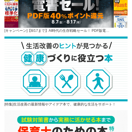
[キャンペーン]【8/17まで】AI時代の生存戦略セール！ PDF版電…
[特集]生活改善の最新情報やアイデア本で、健康的な生活をサポート！