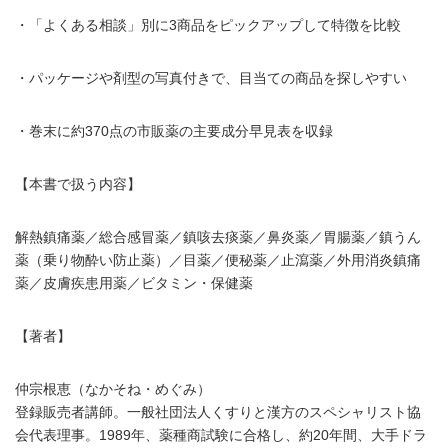
・「よくある相談」別に3商品をピックアップして特徴を比較
・パッケージや剤型の写真付きで、目当ての商品を探しやすい
・巻末に約370点の市販薬の主要成分早見表を収録
【本書で扱う内容】
解熱鎮痛薬／総合感冒薬／鎮咳去痰薬／鼻炎薬／胃腸薬／鎮うん
薬（乗り物酔い防止薬）／目薬／便秘薬／止瀉薬／外用消炎鎮痛
薬／皮膚疾患用薬／ビタミン・保健薬
【著者】
仲宗根恵（なかそね・めぐみ）
登録販売者講師。一般社団法人くすりと漢方のスペシャリスト協
会代表理事。1989年、薬種商試験に合格し、約20年間、大手ドラ