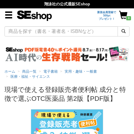
翔泳社の公式通販SEshop
新規会員登録で
500pt
0
プレゼント！
ホーム
商品一覧
電子書籍
実用・趣味・一般書
医療・福祉・サイエンス
現場で使える登録販売者便利帖 成分と特
徴で選ぶOTC医薬品 第2版【PDF版】