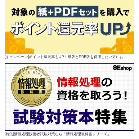
[キャンペーン]ポイント還元率もUP！紙版とPDF版を併用したい方にお…
[特集]情報処理技術者試験対策なら「情報処理教科書シリーズ」