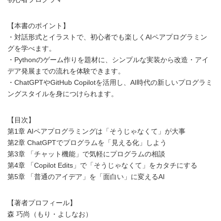
【本書のポイント】
・対話形式とイラストで、初心者でも楽しくAIペアプログラミン
グを学べます。
・Pythonのゲーム作りを題材に、シンプルな実装から改造・アイ
デア発展までの流れを体験できます。
・ChatGPTやGitHub Copilotを活用し、AI時代の新しいプログラミ
ングスタイルを身につけられます。
【目次】
第1章 AIペアプログラミングは「そうじゃなくて」が大事
第2章 ChatGPTでプログラムを「見える化」しよう
第3章 「チャット機能」で気軽にプログラムの相談
第4章 「Copilot Edits」で「そうじゃなくて」をカタチにする
第5章 「普通のアイデア」を「面白い」に変えるAI
【著者プロフィール】
森 巧尚（もり・よしなお）