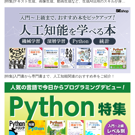
[特集]テキスト生成、画像生成、動画生成など、生成AI活用のスキルが身…
[特集]入門書から専門書まで、人工知能関連のおすすめ本をご紹介！