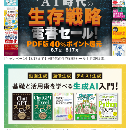
[キャンペーン]【8/17まで】AI時代の生存戦略セール！ PDF版電…