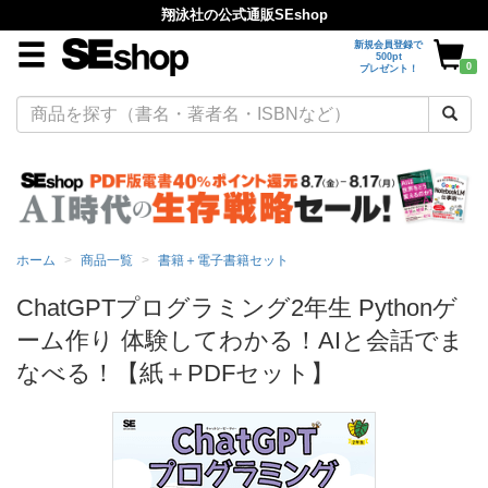
翔泳社の公式通販SEshop
新規会員登録で
500pt
0
プレゼント！
ホーム
商品一覧
書籍＋電子書籍セット
ChatGPTプログラミング2年生 Pythonゲ
ーム作り 体験してわかる！AIと会話でま
なべる！【紙＋PDFセット】