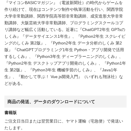
『マイコンBASICマガジン』（電波新聞社）の時代からゲームを
作り続けて、現在はコンテンツ制作や執筆活動を行い、関西学院
大学非常勤講師、関西学院高等部非常勤講師、成安造形大学非常
勤講師、大阪芸術大学非常勤講師、プログラミングスクールコプ
リ講師など幅広く活動している。近著に『ChatGPT2年生 GPTsの
しくみ』『データサイエンス1年生』、『Python2年生 スクレイピ
ングのしくみ 第2版』、『Python2年生 データ分析のしくみ 第2
版』『ChatGPTプログラミング1年生 Python・アプリ開発で活用
するしくみ』、『Python3年生 ディープラーニングのしくみ』、
『Python2年生 デスクトップアプリ開発のしくみ』、『Python1年
生 第2版』、『Python3年生 機械学習のしくみ』、『Java1年
生』、『動かして学ぶ！ Vue.js開発入門』（いずれも翔泳社）な
どがある。
商品の発送、データのダウンロードについて
書籍版
ご注文日当日または翌営業日に、ヤマト運輸（宅急便）で発送い
たします。