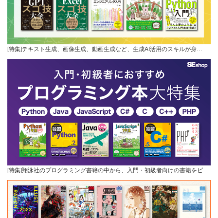
[特集]テキスト生成、画像生成、動画生成など、生成AI活用のスキルが身…
[特集]翔泳社のプログラミング書籍の中から、入門・初級者向けの書籍をピ…