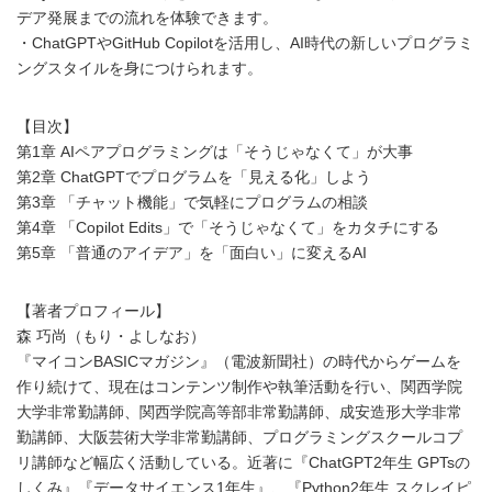
デア発展までの流れを体験できます。
・ChatGPTやGitHub Copilotを活用し、AI時代の新しいプログラミ
ングスタイルを身につけられます。
【目次】
第1章 AIペアプログラミングは「そうじゃなくて」が大事
第2章 ChatGPTでプログラムを「見える化」しよう
第3章 「チャット機能」で気軽にプログラムの相談
第4章 「Copilot Edits」で「そうじゃなくて」をカタチにする
第5章 「普通のアイデア」を「面白い」に変えるAI
【著者プロフィール】
森 巧尚（もり・よしなお）
『マイコンBASICマガジン』（電波新聞社）の時代からゲームを
作り続けて、現在はコンテンツ制作や執筆活動を行い、関西学院
大学非常勤講師、関西学院高等部非常勤講師、成安造形大学非常
勤講師、大阪芸術大学非常勤講師、プログラミングスクールコプ
リ講師など幅広く活動している。近著に『ChatGPT2年生 GPTsの
しくみ』『データサイエンス1年生』、『Python2年生 スクレイピ