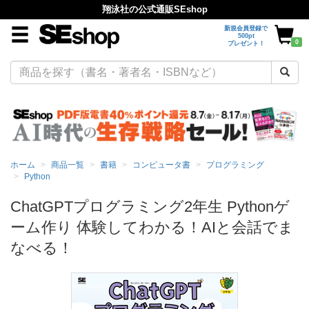
翔泳社の公式通販SEshop
新規会員登録で
500pt
0
プレゼント！
ホーム
商品一覧
書籍
コンピュータ書
プログラミング
Python
ChatGPTプログラミング2年生 Pythonゲ
ーム作り 体験してわかる！AIと会話でま
なべる！