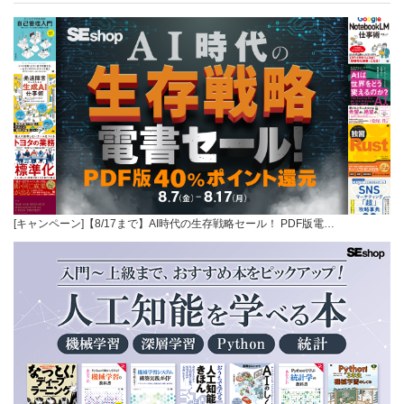
[キャンペーン]【8/17まで】AI時代の生存戦略セール！ PDF版電…