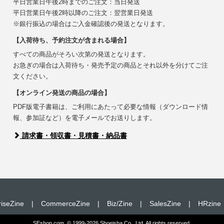
平日営業日午後2時までのご注文：当日発送
平日営業日午後2時以降のご注文：翌営業日発送
※銀行振込の場合はご入金確認後の発送となります。
【入荷待ち、予約注文が含まれる場合】
すべての商品がそろい次第の発送となります。
お急ぎの場合は入荷待ち・発売予定の商品とそれ以外を分けてご注
文ください。
【オンライン発送の商品の場合】
PDF版電子書籍は、ご利用にあたって必要な情報（ダウンロード情
報、参加証など）を電子メールでお送りします。
請求書・領収書・見積書・納品書
riseZine
|
CommerceZine
|
Biz/Zine
|
SalesZine
|
HRzine
SEshop.com, © 1999-2026 Shoeisha Co., Ltd. All rights reserved.