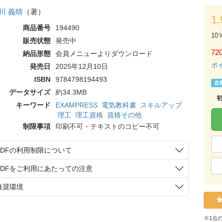
川 義晴
（著）
1
商品番号
194490
10
販売状態
発売中
72
納品形態
会員メニューよりダウンロード
ポ
発売日
2025年12月10日
ISBN
9784798194493
在
データサイズ
約34.3MB
キーワード
EXAMPRESS
電気教科書
スキルアップ
理工
理工資格
資格その他
制限事項
印刷不可・テキストのコピー不可
PDFの利用制限について
PDFをご利用にあたっての注意
推奨環境
※1点