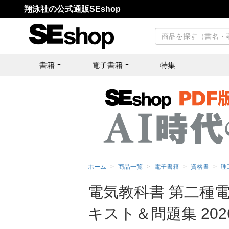
翔泳社の公式通販SEshop
書籍
電子書籍
特集
ホーム
商品一覧
電子書籍
資格書
理
電気教科書 第二種
キスト＆問題集 202